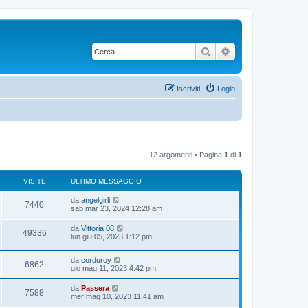
Cerca
Ricerca avanzata
Iscriviti
Login
12 argomenti • Pagina
1
di
1
VISITE
ULTIMO MESSAGGIO
U
da
angelgirli
V
7440
l
sab mar 23, 2024 12:28 am
t
i
i
U
da
Vittoria 08
V
49336
m
l
lun giu 05, 2023 1:12 pm
s
o
t
m
i
i
i
e
U
da
corduroy
m
V
6862
s
s
l
gio mag 11, 2023 4:42 pm
o
s
t
t
m
i
a
i
i
e
U
da
Passera
g
V
7588
m
e
s
l
mer mag 10, 2023 11:41 am
g
s
o
s
t
t
i