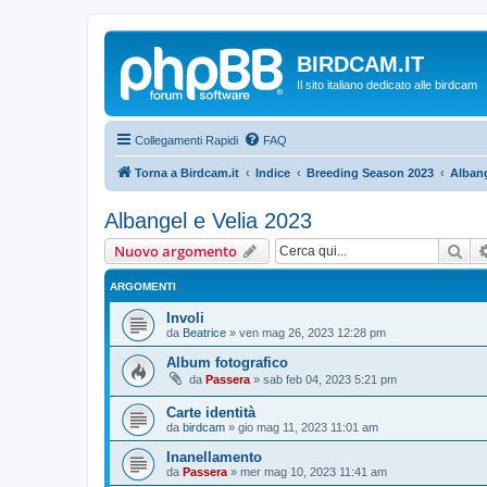
BIRDCAM.IT
Il sito italiano dedicato alle birdcam
Collegamenti Rapidi
FAQ
Torna a Birdcam.it
Indice
Breeding Season 2023
Albang
Albangel e Velia 2023
Cer
Nuovo argomento
ARGOMENTI
Involi
da
Beatrice
»
ven mag 26, 2023 12:28 pm
Album fotografico
da
Passera
»
sab feb 04, 2023 5:21 pm
Carte identità
da
birdcam
»
gio mag 11, 2023 11:01 am
Inanellamento
da
Passera
»
mer mag 10, 2023 11:41 am