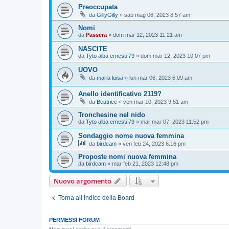
Preoccupata
da
GillyGilly
»
sab mag 06, 2023 8:57 am
Nomi
da
Passera
»
dom mar 12, 2023 11:21 am
NASCITE
da
Tyto alba ernesti 79
»
dom mar 12, 2023 10:07 pm
UOVO
da
maria luisa
»
lun mar 06, 2023 6:09 am
Anello identificativo 2119?
da
Beatrice
»
ven mar 10, 2023 9:51 am
Tronchesine nel nido
da
Tyto alba ernesti 79
»
mar mar 07, 2023 11:52 pm
Sondaggio nome nuova femmina
da
birdcam
»
ven feb 24, 2023 6:16 pm
Proposte nomi nuova femmina
da
birdcam
»
mar feb 21, 2023 12:48 pm
Nuovo argomento
Torna all’Indice della Board
PERMESSI FORUM