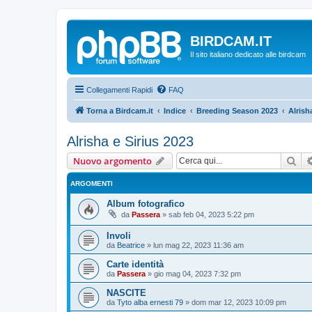
BIRDCAM.IT
Il sito italiano dedicato alle birdcam
Collegamenti Rapidi
FAQ
Torna a Birdcam.it
Indice
Breeding Season 2023
Alrish
Alrisha e Sirius 2023
Cer
Nuovo argomento
ARGOMENTI
Album fotografico
da
Passera
»
sab feb 04, 2023 5:22 pm
Involi
da
Beatrice
»
lun mag 22, 2023 11:36 am
Carte identità
da
Passera
»
gio mag 04, 2023 7:32 pm
NASCITE
da
Tyto alba ernesti 79
»
dom mar 12, 2023 10:09 pm