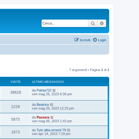
Cerca
Ricerca avanzata
Iscriviti
Login
7 argomenti • Pagina
1
di
1
VISITE
ULTIMO MESSAGGIO
U
da
Pakita722
V
38628
l
ven mag 26, 2023 6:39 pm
t
i
i
U
da
Beatrice
m
V
2229
s
l
ven mag 26, 2023 12:23 pm
o
t
m
i
i
i
e
U
da
Passera
V
5875
m
s
l
ven mag 05, 2023 1:43 pm
s
o
s
t
t
m
i
a
i
U
da
Tyto alba ernesti 79
i
e
g
V
1873
m
e
l
ven apr 14, 2023 7:19 pm
s
g
s
o
t
s
i
t