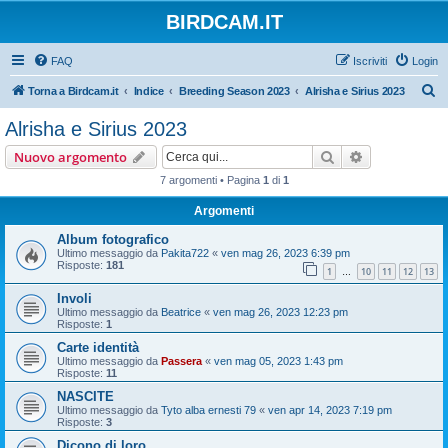
BIRDCAM.IT
FAQ
Iscriviti
Login
C
Torna a Birdcam.it
Indice
Breeding Season 2023
Alrisha e Sirius 2023
e
Alrisha e Sirius 2023
r
Cerca
Ricerca avan
Nuovo argomento
c
7 argomenti • Pagina
1
di
1
a
Argomenti
Album fotografico
Ultimo messaggio da
Pakita722
«
ven mag 26, 2023 6:39 pm
Risposte:
181
1
10
11
12
13
…
Involi
Ultimo messaggio da
Beatrice
«
ven mag 26, 2023 12:23 pm
Risposte:
1
Carte identità
Ultimo messaggio da
Passera
«
ven mag 05, 2023 1:43 pm
Risposte:
11
NASCITE
Ultimo messaggio da
Tyto alba ernesti 79
«
ven apr 14, 2023 7:19 pm
Risposte:
3
Dicono di loro