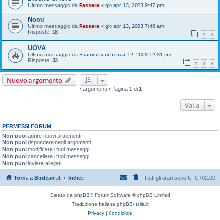
Ultimo messaggio da
Passera
«
gio apr 13, 2023 9:47 pm
Nomi
Ultimo messaggio da
Passera
«
gio apr 13, 2023 7:48 am
Risposte:
18
1
2
UOVA
Ultimo messaggio da
Beatrice
«
dom mar 12, 2023 12:31 pm
Risposte:
33
1
2
3
Nuovo argomento
7 argomenti • Pagina
1
di
1
Vai a
PERMESSI FORUM
Non puoi
aprire nuovi argomenti
Non puoi
rispondere negli argomenti
Non puoi
modificare i tuoi messaggi
Non puoi
cancellare i tuoi messaggi
Non puoi
inviare allegati
Torna a Birdcam.it
Indice
Tutti gli orari sono
UTC+02:00
Creato da
phpBB
® Forum Software © phpBB Limited
Traduzione Italiana
phpBB-Italia.it
Privacy
|
Condizioni