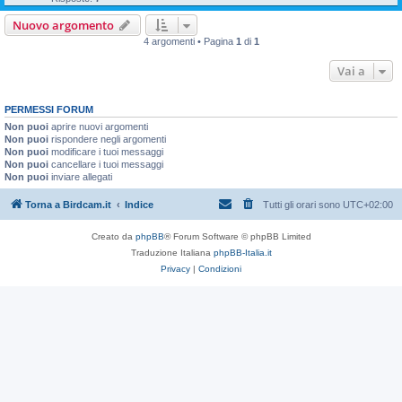
Nuovo argomento
4 argomenti • Pagina
1
di
1
Vai a
PERMESSI FORUM
Non puoi
aprire nuovi argomenti
Non puoi
rispondere negli argomenti
Non puoi
modificare i tuoi messaggi
Non puoi
cancellare i tuoi messaggi
Non puoi
inviare allegati
Torna a Birdcam.it
Indice
Tutti gli orari sono
UTC+02:00
Creato da
phpBB
® Forum Software © phpBB Limited
Traduzione Italiana
phpBB-Italia.it
Privacy
|
Condizioni