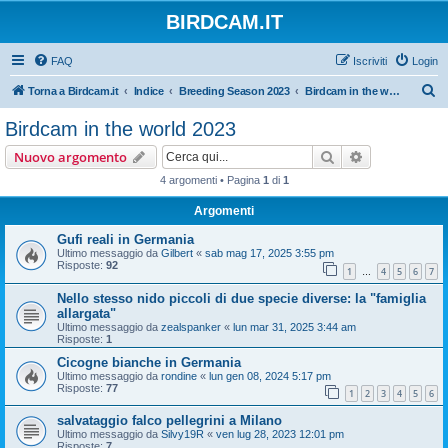
BIRDCAM.IT
FAQ
Iscriviti
Login
C
Torna a Birdcam.it
Indice
Breeding Season 2023
Birdcam in the world 2023
e
Birdcam in the world 2023
r
Cerca
Ricerca avan
Nuovo argomento
c
4 argomenti • Pagina
1
di
1
a
Argomenti
Gufi reali in Germania
Ultimo messaggio da
Gilbert
«
sab mag 17, 2025 3:55 pm
Risposte:
92
1
4
5
6
7
…
Nello stesso nido piccoli di due specie diverse: la "famiglia
allargata"
Ultimo messaggio da
zealspanker
«
lun mar 31, 2025 3:44 am
Risposte:
1
Cicogne bianche in Germania
Ultimo messaggio da
rondine
«
lun gen 08, 2024 5:17 pm
Risposte:
77
1
2
3
4
5
6
salvataggio falco pellegrini a Milano
Ultimo messaggio da
Silvy19R
«
ven lug 28, 2023 12:01 pm
Risposte:
7