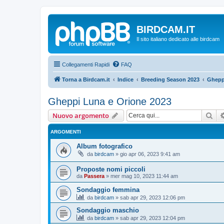
BIRDCAM.IT
Il sito italiano dedicato alle birdcam
Collegamenti Rapidi
FAQ
Torna a Birdcam.it
Indice
Breeding Season 2023
Ghepp
Gheppi Luna e Orione 2023
Cer
Nuovo argomento
ARGOMENTI
Album fotografico
da
birdcam
»
gio apr 06, 2023 9:41 am
Proposte nomi piccoli
da
Passera
»
mer mag 10, 2023 11:44 am
Sondaggio femmina
da
birdcam
»
sab apr 29, 2023 12:06 pm
Sondaggio maschio
da
birdcam
»
sab apr 29, 2023 12:04 pm