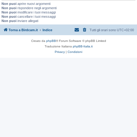
Non puoi
aprire nuovi argomenti
Non puoi
rispondere negli argomenti
Non puoi
modificare i tuoi messaggi
Non puoi
cancellare i tuoi messaggi
Non puoi
inviare allegati
Torna a Birdcam.it
Indice
Tutti gli orari sono
UTC+02:00
Creato da
phpBB
® Forum Software © phpBB Limited
Traduzione Italiana
phpBB-Italia.it
Privacy
|
Condizioni