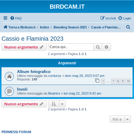
BIRDCAM.IT
FAQ
Iscriviti
Login
C
Torna a Birdcam.it
Indice
Breeding Season 2023
Cassio e Flaminia 2023
e
Cassio e Flaminia 2023
r
Cerca
Ricerca avan
Nuovo argomento
c
2 argomenti • Pagina
1
di
1
a
Argomenti
Album fotografico
Ultimo messaggio da
corduroy
«
dom mag 28, 2023 9:07 pm
Risposte:
149
1
7
8
9
10
…
Involi
Ultimo messaggio da
Beatrice
«
lun mag 22, 2023 9:42 am
Nuovo argomento
2 argomenti • Pagina
1
di
1
Vai a
PERMESSI FORUM