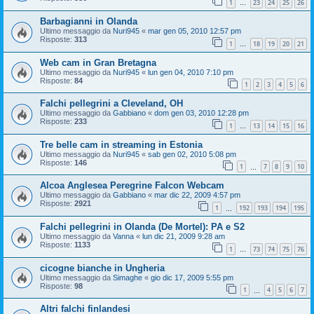
1
23
24
25
26
…
Barbagianni in Olanda
Ultimo messaggio da
Nuri945
«
mar gen 05, 2010 12:57 pm
Risposte:
313
1
18
19
20
21
…
Web cam in Gran Bretagna
Ultimo messaggio da
Nuri945
«
lun gen 04, 2010 7:10 pm
Risposte:
84
1
2
3
4
5
6
Falchi pellegrini a Cleveland, OH
Ultimo messaggio da
Gabbiano
«
dom gen 03, 2010 12:28 pm
Risposte:
233
1
13
14
15
16
…
Tre belle cam in streaming in Estonia
Ultimo messaggio da
Nuri945
«
sab gen 02, 2010 5:08 pm
Risposte:
146
1
7
8
9
10
…
Alcoa Anglesea Peregrine Falcon Webcam
Ultimo messaggio da
Gabbiano
«
mar dic 22, 2009 4:57 pm
Risposte:
2921
1
192
193
194
195
…
Falchi pellegrini in Olanda (De Mortel): PA e S2
Ultimo messaggio da
Vanna
«
lun dic 21, 2009 9:28 am
Risposte:
1133
1
73
74
75
76
…
cicogne bianche in Ungheria
Ultimo messaggio da
Simaghe
«
gio dic 17, 2009 5:55 pm
Risposte:
98
1
4
5
6
7
…
Altri falchi finlandesi