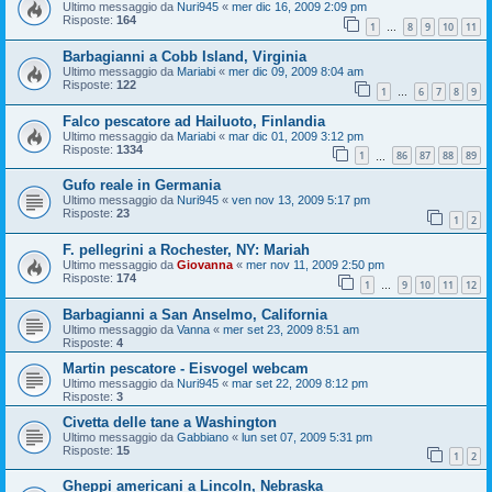
Ultimo messaggio da
Nuri945
«
mer dic 16, 2009 2:09 pm
Risposte:
164
1
8
9
10
11
…
Barbagianni a Cobb Island, Virginia
Ultimo messaggio da
Mariabi
«
mer dic 09, 2009 8:04 am
Risposte:
122
1
6
7
8
9
…
Falco pescatore ad Hailuoto, Finlandia
Ultimo messaggio da
Mariabi
«
mar dic 01, 2009 3:12 pm
Risposte:
1334
1
86
87
88
89
…
Gufo reale in Germania
Ultimo messaggio da
Nuri945
«
ven nov 13, 2009 5:17 pm
Risposte:
23
1
2
F. pellegrini a Rochester, NY: Mariah
Ultimo messaggio da
Giovanna
«
mer nov 11, 2009 2:50 pm
Risposte:
174
1
9
10
11
12
…
Barbagianni a San Anselmo, California
Ultimo messaggio da
Vanna
«
mer set 23, 2009 8:51 am
Risposte:
4
Martin pescatore - Eisvogel webcam
Ultimo messaggio da
Nuri945
«
mar set 22, 2009 8:12 pm
Risposte:
3
Civetta delle tane a Washington
Ultimo messaggio da
Gabbiano
«
lun set 07, 2009 5:31 pm
Risposte:
15
1
2
Gheppi americani a Lincoln, Nebraska