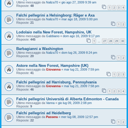
Ultimo messaggio da
Naliza70
«
gio ago 27, 2009 9:39 am
Risposte:
48
1
2
3
4
Falchi pellegrini a Helsingborg: Råger e Axa
Ultimo messaggio da
Naliza70
«
mar ago 18, 2009 5:00 pm
Risposte:
21
1
2
Lodolaio nella New Forest, Hampshire, UK
Ultimo messaggio da
Gabbiano
«
dom ago 16, 2009 9:17 pm
Risposte:
445
1
27
28
29
30
…
Barbagianni a Washington
Ultimo messaggio da
Naliza70
«
dom lug 26, 2009 8:24 pm
Risposte:
20
1
2
Astore nella New Forest, Hampshire (UK)
Ultimo messaggio da
Giovanna
«
mar lug 21, 2009 7:59 pm
Risposte:
41
1
2
3
Falchi pellegrini ad Harrisburg, Pennsylvania
Ultimo messaggio da
Giovanna
«
mar lug 21, 2009 7:58 pm
Risposte:
46
1
2
3
4
Falchi pellegrini Università di Alberta Edmonton - Canada
Ultimo messaggio da
Vanna
«
gio lug 09, 2009 2:08 pm
Risposte:
9
Falchi pellegrini ad Heidelberg
Ultimo messaggio da
Passera
«
mer lug 08, 2009 12:57 pm
Risposte:
22
1
2