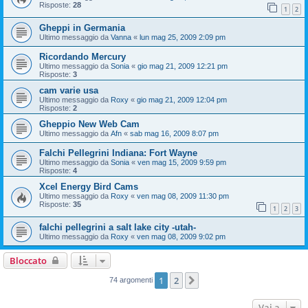
Risposte:
28
1
2
Gheppi in Germania
Ultimo messaggio da
Vanna
«
lun mag 25, 2009 2:09 pm
Ricordando Mercury
Ultimo messaggio da
Sonia
«
gio mag 21, 2009 12:21 pm
Risposte:
3
cam varie usa
Ultimo messaggio da
Roxy
«
gio mag 21, 2009 12:04 pm
Risposte:
2
Gheppio New Web Cam
Ultimo messaggio da
Afn
«
sab mag 16, 2009 8:07 pm
Falchi Pellegrini Indiana: Fort Wayne
Ultimo messaggio da
Sonia
«
ven mag 15, 2009 9:59 pm
Risposte:
4
Xcel Energy Bird Cams
Ultimo messaggio da
Roxy
«
ven mag 08, 2009 11:30 pm
Risposte:
35
1
2
3
falchi pellegrini a salt lake city -utah-
Ultimo messaggio da
Roxy
«
ven mag 08, 2009 9:02 pm
Bloccato
1
2
Prossimo
74 argomenti
Vai a