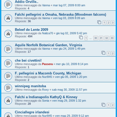
Addio Orville..
Ultimo messaggio da
Vanna
«
mar lug 07, 2009 8:00 am
Risposte:
4
Falchi pellegrini a Omaha, Nebraska (Woodmen falcons)
Ultimo messaggio da
Vanna
«
ven lug 03, 2009 8:09 am
Risposte:
36
1
2
3
Beleef de Lente 2009
Ultimo messaggio da
Naliza70
«
gio lug 02, 2009 5:42 pm
Risposte:
494
1
30
31
32
33
…
Aquile Norfolk Botanical Garden, Virginia
Ultimo messaggio da
Vanna
«
mer giu 24, 2009 1:49 pm
Risposte:
17
1
2
che bei civettini!
Ultimo messaggio da
Passera
«
mer giu 10, 2009 8:14 pm
Risposte:
1
F. pellegrini a Macomb County, Michigan
Ultimo messaggio da
Nuri945
«
ven giu 05, 2009 1:20 pm
Risposte:
2
winnipeg manitoba
Ultimo messaggio da
Roxy
«
sab mag 30, 2009 11:57 pm
Falchi a Indianapolis KathyQ & Kinney
Ultimo messaggio da
Sonia
«
ven mag 29, 2009 1:32 pm
Risposte:
28
1
2
Cinciallegre irlandesi
Ultimo messaggio da
Nuri945
«
ven mag 29, 2009 9:12 am