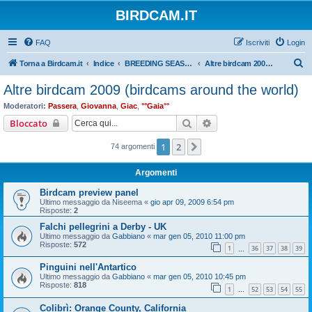
BIRDCAM.IT
FAQ
Iscriviti
Login
C
Torna a Birdcam.it
Indice
BREEDING SEASON 2009
Altre birdcam 2009 (birdcams around the world)
e
Altre birdcam 2009 (birdcams around the world)
r
Moderatori:
Passera
,
Giovanna
,
Giac
,
°°Gaia°°
c
Cerca
Ricerca avanzata
Bloccato
a
1
2
Prossimo
74 argomenti
Argomenti
Birdcam preview panel
Ultimo messaggio da
Niseema
«
gio apr 09, 2009 6:54 pm
Risposte:
2
Falchi pellegrini a Derby - UK
Ultimo messaggio da
Gabbiano
«
mar gen 05, 2010 11:00 pm
Risposte:
572
1
36
37
38
39
…
Pinguini nell'Antartico
Ultimo messaggio da
Gabbiano
«
mar gen 05, 2010 10:45 pm
Risposte:
818
1
52
53
54
55
…
Colibrì: Orange County, California