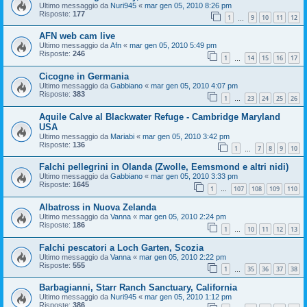
Ultimo messaggio da
Nuri945
«
mar gen 05, 2010 8:26 pm
Risposte:
177
1
9
10
11
12
…
AFN web cam live
Ultimo messaggio da
Afn
«
mar gen 05, 2010 5:49 pm
Risposte:
246
1
14
15
16
17
…
Cicogne in Germania
Ultimo messaggio da
Gabbiano
«
mar gen 05, 2010 4:07 pm
Risposte:
383
1
23
24
25
26
…
Aquile Calve al Blackwater Refuge - Cambridge Maryland
USA
Ultimo messaggio da
Mariabi
«
mar gen 05, 2010 3:42 pm
Risposte:
136
1
7
8
9
10
…
Falchi pellegrini in Olanda (Zwolle, Eemsmond e altri nidi)
Ultimo messaggio da
Gabbiano
«
mar gen 05, 2010 3:33 pm
Risposte:
1645
1
107
108
109
110
…
Albatross in Nuova Zelanda
Ultimo messaggio da
Vanna
«
mar gen 05, 2010 2:24 pm
Risposte:
186
1
10
11
12
13
…
Falchi pescatori a Loch Garten, Scozia
Ultimo messaggio da
Vanna
«
mar gen 05, 2010 2:22 pm
Risposte:
555
1
35
36
37
38
…
Barbagianni, Starr Ranch Sanctuary, California
Ultimo messaggio da
Nuri945
«
mar gen 05, 2010 1:12 pm
Risposte:
386