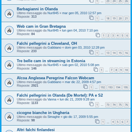
1
23
24
25
26
…
Barbagianni in Olanda
Ultimo messaggio da
Nuri945
«
mar gen 05, 2010 12:57 pm
Risposte:
313
1
18
19
20
21
…
Web cam in Gran Bretagna
Ultimo messaggio da
Nuri945
«
lun gen 04, 2010 7:10 pm
Risposte:
84
1
2
3
4
5
6
Falchi pellegrini a Cleveland, OH
Ultimo messaggio da
Gabbiano
«
dom gen 03, 2010 12:28 pm
Risposte:
233
1
13
14
15
16
…
Tre belle cam in streaming in Estonia
Ultimo messaggio da
Nuri945
«
sab gen 02, 2010 5:08 pm
Risposte:
146
1
7
8
9
10
…
Alcoa Anglesea Peregrine Falcon Webcam
Ultimo messaggio da
Gabbiano
«
mar dic 22, 2009 4:57 pm
Risposte:
2921
1
192
193
194
195
…
Falchi pellegrini in Olanda (De Mortel): PA e S2
Ultimo messaggio da
Vanna
«
lun dic 21, 2009 9:28 am
Risposte:
1133
1
73
74
75
76
…
cicogne bianche in Ungheria
Ultimo messaggio da
Simaghe
«
gio dic 17, 2009 5:55 pm
Risposte:
98
1
4
5
6
7
…
Altri falchi finlandesi