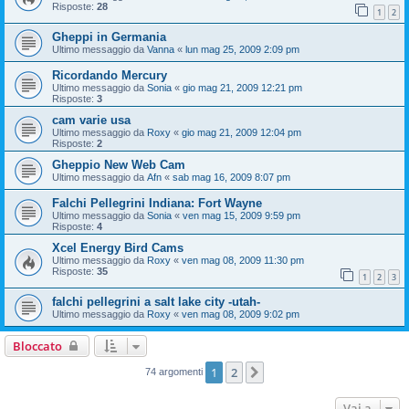
Risposte:
28
1
2
Gheppi in Germania
Ultimo messaggio da
Vanna
«
lun mag 25, 2009 2:09 pm
Ricordando Mercury
Ultimo messaggio da
Sonia
«
gio mag 21, 2009 12:21 pm
Risposte:
3
cam varie usa
Ultimo messaggio da
Roxy
«
gio mag 21, 2009 12:04 pm
Risposte:
2
Gheppio New Web Cam
Ultimo messaggio da
Afn
«
sab mag 16, 2009 8:07 pm
Falchi Pellegrini Indiana: Fort Wayne
Ultimo messaggio da
Sonia
«
ven mag 15, 2009 9:59 pm
Risposte:
4
Xcel Energy Bird Cams
Ultimo messaggio da
Roxy
«
ven mag 08, 2009 11:30 pm
Risposte:
35
1
2
3
falchi pellegrini a salt lake city -utah-
Ultimo messaggio da
Roxy
«
ven mag 08, 2009 9:02 pm
Bloccato
1
2
Prossimo
74 argomenti
Vai a