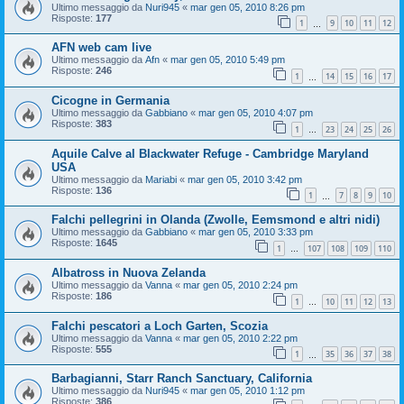
Ultimo messaggio da
Nuri945
«
mar gen 05, 2010 8:26 pm
Risposte:
177
1
9
10
11
12
…
AFN web cam live
Ultimo messaggio da
Afn
«
mar gen 05, 2010 5:49 pm
Risposte:
246
1
14
15
16
17
…
Cicogne in Germania
Ultimo messaggio da
Gabbiano
«
mar gen 05, 2010 4:07 pm
Risposte:
383
1
23
24
25
26
…
Aquile Calve al Blackwater Refuge - Cambridge Maryland
USA
Ultimo messaggio da
Mariabi
«
mar gen 05, 2010 3:42 pm
Risposte:
136
1
7
8
9
10
…
Falchi pellegrini in Olanda (Zwolle, Eemsmond e altri nidi)
Ultimo messaggio da
Gabbiano
«
mar gen 05, 2010 3:33 pm
Risposte:
1645
1
107
108
109
110
…
Albatross in Nuova Zelanda
Ultimo messaggio da
Vanna
«
mar gen 05, 2010 2:24 pm
Risposte:
186
1
10
11
12
13
…
Falchi pescatori a Loch Garten, Scozia
Ultimo messaggio da
Vanna
«
mar gen 05, 2010 2:22 pm
Risposte:
555
1
35
36
37
38
…
Barbagianni, Starr Ranch Sanctuary, California
Ultimo messaggio da
Nuri945
«
mar gen 05, 2010 1:12 pm
Risposte:
386