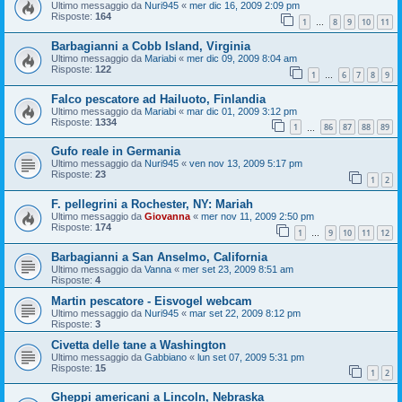
Ultimo messaggio da
Nuri945
«
mer dic 16, 2009 2:09 pm
Risposte:
164
1
8
9
10
11
…
Barbagianni a Cobb Island, Virginia
Ultimo messaggio da
Mariabi
«
mer dic 09, 2009 8:04 am
Risposte:
122
1
6
7
8
9
…
Falco pescatore ad Hailuoto, Finlandia
Ultimo messaggio da
Mariabi
«
mar dic 01, 2009 3:12 pm
Risposte:
1334
1
86
87
88
89
…
Gufo reale in Germania
Ultimo messaggio da
Nuri945
«
ven nov 13, 2009 5:17 pm
Risposte:
23
1
2
F. pellegrini a Rochester, NY: Mariah
Ultimo messaggio da
Giovanna
«
mer nov 11, 2009 2:50 pm
Risposte:
174
1
9
10
11
12
…
Barbagianni a San Anselmo, California
Ultimo messaggio da
Vanna
«
mer set 23, 2009 8:51 am
Risposte:
4
Martin pescatore - Eisvogel webcam
Ultimo messaggio da
Nuri945
«
mar set 22, 2009 8:12 pm
Risposte:
3
Civetta delle tane a Washington
Ultimo messaggio da
Gabbiano
«
lun set 07, 2009 5:31 pm
Risposte:
15
1
2
Gheppi americani a Lincoln, Nebraska