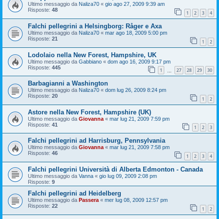
Ultimo messaggio da
Naliza70
«
gio ago 27, 2009 9:39 am
Risposte:
48
1
2
3
4
Falchi pellegrini a Helsingborg: Råger e Axa
Ultimo messaggio da
Naliza70
«
mar ago 18, 2009 5:00 pm
Risposte:
21
1
2
Lodolaio nella New Forest, Hampshire, UK
Ultimo messaggio da
Gabbiano
«
dom ago 16, 2009 9:17 pm
Risposte:
445
1
27
28
29
30
…
Barbagianni a Washington
Ultimo messaggio da
Naliza70
«
dom lug 26, 2009 8:24 pm
Risposte:
20
1
2
Astore nella New Forest, Hampshire (UK)
Ultimo messaggio da
Giovanna
«
mar lug 21, 2009 7:59 pm
Risposte:
41
1
2
3
Falchi pellegrini ad Harrisburg, Pennsylvania
Ultimo messaggio da
Giovanna
«
mar lug 21, 2009 7:58 pm
Risposte:
46
1
2
3
4
Falchi pellegrini Università di Alberta Edmonton - Canada
Ultimo messaggio da
Vanna
«
gio lug 09, 2009 2:08 pm
Risposte:
9
Falchi pellegrini ad Heidelberg
Ultimo messaggio da
Passera
«
mer lug 08, 2009 12:57 pm
Risposte:
22
1
2