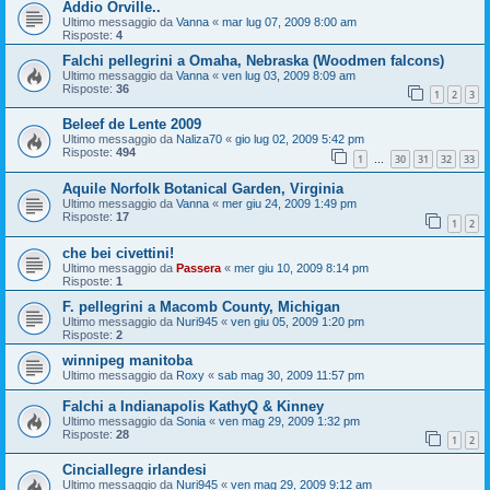
Addio Orville..
Ultimo messaggio da
Vanna
«
mar lug 07, 2009 8:00 am
Risposte:
4
Falchi pellegrini a Omaha, Nebraska (Woodmen falcons)
Ultimo messaggio da
Vanna
«
ven lug 03, 2009 8:09 am
Risposte:
36
1
2
3
Beleef de Lente 2009
Ultimo messaggio da
Naliza70
«
gio lug 02, 2009 5:42 pm
Risposte:
494
1
30
31
32
33
…
Aquile Norfolk Botanical Garden, Virginia
Ultimo messaggio da
Vanna
«
mer giu 24, 2009 1:49 pm
Risposte:
17
1
2
che bei civettini!
Ultimo messaggio da
Passera
«
mer giu 10, 2009 8:14 pm
Risposte:
1
F. pellegrini a Macomb County, Michigan
Ultimo messaggio da
Nuri945
«
ven giu 05, 2009 1:20 pm
Risposte:
2
winnipeg manitoba
Ultimo messaggio da
Roxy
«
sab mag 30, 2009 11:57 pm
Falchi a Indianapolis KathyQ & Kinney
Ultimo messaggio da
Sonia
«
ven mag 29, 2009 1:32 pm
Risposte:
28
1
2
Cinciallegre irlandesi
Ultimo messaggio da
Nuri945
«
ven mag 29, 2009 9:12 am