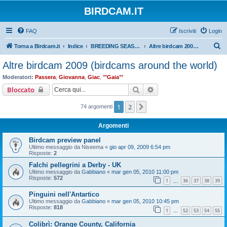
BIRDCAM.IT
FAQ
Iscriviti
Login
C
Torna a Birdcam.it
Indice
BREEDING SEASON 2009
Altre birdcam 2009 (birdcams around the world)
e
Altre birdcam 2009 (birdcams around the world)
r
Moderatori:
Passera
,
Giovanna
,
Giac
,
°°Gaia°°
c
Cerca
Ricerca avanzata
Bloccato
a
1
2
Prossimo
74 argomenti
Argomenti
Birdcam preview panel
Ultimo messaggio da
Niseema
«
gio apr 09, 2009 6:54 pm
Risposte:
2
Falchi pellegrini a Derby - UK
Ultimo messaggio da
Gabbiano
«
mar gen 05, 2010 11:00 pm
Risposte:
572
1
36
37
38
39
…
Pinguini nell'Antartico
Ultimo messaggio da
Gabbiano
«
mar gen 05, 2010 10:45 pm
Risposte:
818
1
52
53
54
55
…
Colibrì: Orange County, California