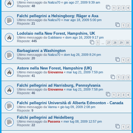
Ultimo messaggio da
Naliza70
«
gio ago 27, 2009 9:39 am
Risposte:
48
1
2
3
4
Falchi pellegrini a Helsingborg: Råger e Axa
Ultimo messaggio da
Naliza70
«
mar ago 18, 2009 5:00 pm
Risposte:
21
1
2
Lodolaio nella New Forest, Hampshire, UK
Ultimo messaggio da
Gabbiano
«
dom ago 16, 2009 9:17 pm
Risposte:
445
1
27
28
29
30
…
Barbagianni a Washington
Ultimo messaggio da
Naliza70
«
dom lug 26, 2009 8:24 pm
Risposte:
20
1
2
Astore nella New Forest, Hampshire (UK)
Ultimo messaggio da
Giovanna
«
mar lug 21, 2009 7:59 pm
Risposte:
41
1
2
3
Falchi pellegrini ad Harrisburg, Pennsylvania
Ultimo messaggio da
Giovanna
«
mar lug 21, 2009 7:58 pm
Risposte:
46
1
2
3
4
Falchi pellegrini Università di Alberta Edmonton - Canada
Ultimo messaggio da
Vanna
«
gio lug 09, 2009 2:08 pm
Risposte:
9
Falchi pellegrini ad Heidelberg
Ultimo messaggio da
Passera
«
mer lug 08, 2009 12:57 pm
Risposte:
22
1
2