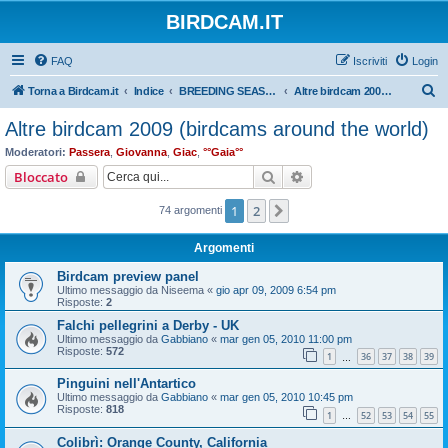
BIRDCAM.IT
FAQ
Iscriviti
Login
C
Torna a Birdcam.it
Indice
BREEDING SEASON 2009
Altre birdcam 2009 (birdcams around the world)
e
Altre birdcam 2009 (birdcams around the world)
r
Moderatori:
Passera
,
Giovanna
,
Giac
,
°°Gaia°°
c
Cerca
Ricerca avanzata
Bloccato
a
1
2
Prossimo
74 argomenti
Argomenti
Birdcam preview panel
Ultimo messaggio da
Niseema
«
gio apr 09, 2009 6:54 pm
Risposte:
2
Falchi pellegrini a Derby - UK
Ultimo messaggio da
Gabbiano
«
mar gen 05, 2010 11:00 pm
Risposte:
572
1
36
37
38
39
…
Pinguini nell'Antartico
Ultimo messaggio da
Gabbiano
«
mar gen 05, 2010 10:45 pm
Risposte:
818
1
52
53
54
55
…
Colibrì: Orange County, California