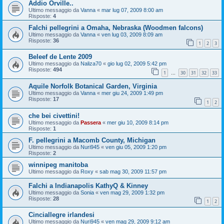
Addio Orville..
Ultimo messaggio da
Vanna
«
mar lug 07, 2009 8:00 am
Risposte:
4
Falchi pellegrini a Omaha, Nebraska (Woodmen falcons)
Ultimo messaggio da
Vanna
«
ven lug 03, 2009 8:09 am
Risposte:
36
1
2
3
Beleef de Lente 2009
Ultimo messaggio da
Naliza70
«
gio lug 02, 2009 5:42 pm
Risposte:
494
1
30
31
32
33
…
Aquile Norfolk Botanical Garden, Virginia
Ultimo messaggio da
Vanna
«
mer giu 24, 2009 1:49 pm
Risposte:
17
1
2
che bei civettini!
Ultimo messaggio da
Passera
«
mer giu 10, 2009 8:14 pm
Risposte:
1
F. pellegrini a Macomb County, Michigan
Ultimo messaggio da
Nuri945
«
ven giu 05, 2009 1:20 pm
Risposte:
2
winnipeg manitoba
Ultimo messaggio da
Roxy
«
sab mag 30, 2009 11:57 pm
Falchi a Indianapolis KathyQ & Kinney
Ultimo messaggio da
Sonia
«
ven mag 29, 2009 1:32 pm
Risposte:
28
1
2
Cinciallegre irlandesi
Ultimo messaggio da
Nuri945
«
ven mag 29, 2009 9:12 am