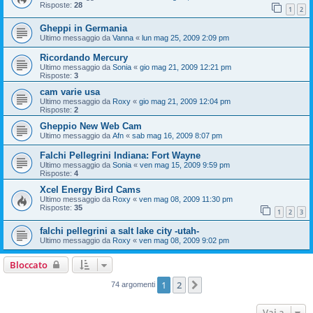
Risposte:
28
1
2
Gheppi in Germania
Ultimo messaggio da
Vanna
«
lun mag 25, 2009 2:09 pm
Ricordando Mercury
Ultimo messaggio da
Sonia
«
gio mag 21, 2009 12:21 pm
Risposte:
3
cam varie usa
Ultimo messaggio da
Roxy
«
gio mag 21, 2009 12:04 pm
Risposte:
2
Gheppio New Web Cam
Ultimo messaggio da
Afn
«
sab mag 16, 2009 8:07 pm
Falchi Pellegrini Indiana: Fort Wayne
Ultimo messaggio da
Sonia
«
ven mag 15, 2009 9:59 pm
Risposte:
4
Xcel Energy Bird Cams
Ultimo messaggio da
Roxy
«
ven mag 08, 2009 11:30 pm
Risposte:
35
1
2
3
falchi pellegrini a salt lake city -utah-
Ultimo messaggio da
Roxy
«
ven mag 08, 2009 9:02 pm
Bloccato
1
2
Prossimo
74 argomenti
Vai a