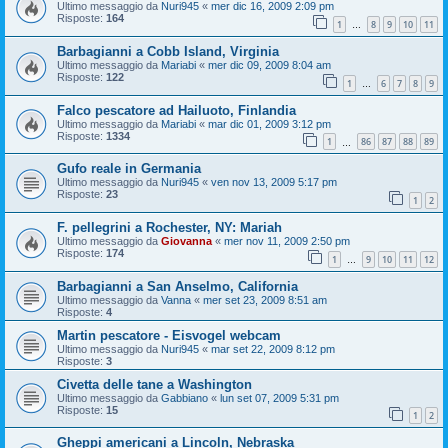
Ultimo messaggio da
Nuri945
«
mer dic 16, 2009 2:09 pm
Risposte:
164
1
8
9
10
11
…
Barbagianni a Cobb Island, Virginia
Ultimo messaggio da
Mariabi
«
mer dic 09, 2009 8:04 am
Risposte:
122
1
6
7
8
9
…
Falco pescatore ad Hailuoto, Finlandia
Ultimo messaggio da
Mariabi
«
mar dic 01, 2009 3:12 pm
Risposte:
1334
1
86
87
88
89
…
Gufo reale in Germania
Ultimo messaggio da
Nuri945
«
ven nov 13, 2009 5:17 pm
Risposte:
23
1
2
F. pellegrini a Rochester, NY: Mariah
Ultimo messaggio da
Giovanna
«
mer nov 11, 2009 2:50 pm
Risposte:
174
1
9
10
11
12
…
Barbagianni a San Anselmo, California
Ultimo messaggio da
Vanna
«
mer set 23, 2009 8:51 am
Risposte:
4
Martin pescatore - Eisvogel webcam
Ultimo messaggio da
Nuri945
«
mar set 22, 2009 8:12 pm
Risposte:
3
Civetta delle tane a Washington
Ultimo messaggio da
Gabbiano
«
lun set 07, 2009 5:31 pm
Risposte:
15
1
2
Gheppi americani a Lincoln, Nebraska