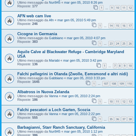
Ultimo messaggio da
Nuri945
«
mar gen 05, 2010 8:26 pm
Risposte:
177
1
9
10
11
12
…
AFN web cam live
Ultimo messaggio da
Afn
«
mar gen 05, 2010 5:49 pm
Risposte:
246
1
14
15
16
17
…
Cicogne in Germania
Ultimo messaggio da
Gabbiano
«
mar gen 05, 2010 4:07 pm
Risposte:
383
1
23
24
25
26
…
Aquile Calve al Blackwater Refuge - Cambridge Maryland
USA
Ultimo messaggio da
Mariabi
«
mar gen 05, 2010 3:42 pm
Risposte:
136
1
7
8
9
10
…
Falchi pellegrini in Olanda (Zwolle, Eemsmond e altri nidi)
Ultimo messaggio da
Gabbiano
«
mar gen 05, 2010 3:33 pm
Risposte:
1645
1
107
108
109
110
…
Albatross in Nuova Zelanda
Ultimo messaggio da
Vanna
«
mar gen 05, 2010 2:24 pm
Risposte:
186
1
10
11
12
13
…
Falchi pescatori a Loch Garten, Scozia
Ultimo messaggio da
Vanna
«
mar gen 05, 2010 2:22 pm
Risposte:
555
1
35
36
37
38
…
Barbagianni, Starr Ranch Sanctuary, California
Ultimo messaggio da
Nuri945
«
mar gen 05, 2010 1:12 pm
Risposte:
386