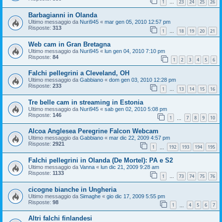
1
23
24
25
26
…
Barbagianni in Olanda
Ultimo messaggio da
Nuri945
«
mar gen 05, 2010 12:57 pm
Risposte:
313
1
18
19
20
21
…
Web cam in Gran Bretagna
Ultimo messaggio da
Nuri945
«
lun gen 04, 2010 7:10 pm
Risposte:
84
1
2
3
4
5
6
Falchi pellegrini a Cleveland, OH
Ultimo messaggio da
Gabbiano
«
dom gen 03, 2010 12:28 pm
Risposte:
233
1
13
14
15
16
…
Tre belle cam in streaming in Estonia
Ultimo messaggio da
Nuri945
«
sab gen 02, 2010 5:08 pm
Risposte:
146
1
7
8
9
10
…
Alcoa Anglesea Peregrine Falcon Webcam
Ultimo messaggio da
Gabbiano
«
mar dic 22, 2009 4:57 pm
Risposte:
2921
1
192
193
194
195
…
Falchi pellegrini in Olanda (De Mortel): PA e S2
Ultimo messaggio da
Vanna
«
lun dic 21, 2009 9:28 am
Risposte:
1133
1
73
74
75
76
…
cicogne bianche in Ungheria
Ultimo messaggio da
Simaghe
«
gio dic 17, 2009 5:55 pm
Risposte:
98
1
4
5
6
7
…
Altri falchi finlandesi