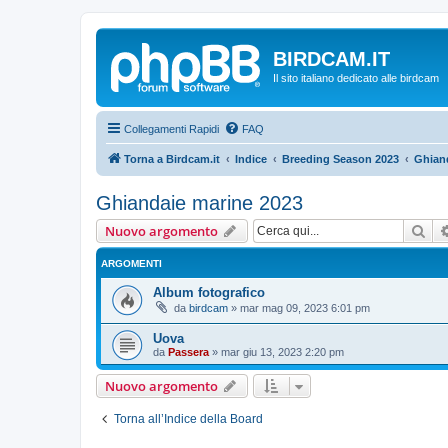
BIRDCAM.IT
Il sito italiano dedicato alle birdcam
Collegamenti Rapidi
FAQ
Torna a Birdcam.it
Indice
Breeding Season 2023
Ghian
Ghiandaie marine 2023
Cer
Nuovo argomento
ARGOMENTI
Album fotografico
da
birdcam
»
mar mag 09, 2023 6:01 pm
Uova
da
Passera
»
mar giu 13, 2023 2:20 pm
Nuovo argomento
Torna all’Indice della Board