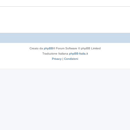
t
s
e
t
e
Creato da
phpBB
® Forum Software © phpBB Limited
Traduzione Italiana
phpBB-Italia.it
Privacy
|
Condizioni