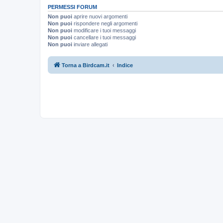
PERMESSI FORUM
Non puoi
aprire nuovi argomenti
Non puoi
rispondere negli argomenti
Non puoi
modificare i tuoi messaggi
Non puoi
cancellare i tuoi messaggi
Non puoi
inviare allegati
Torna a Birdcam.it
Indice