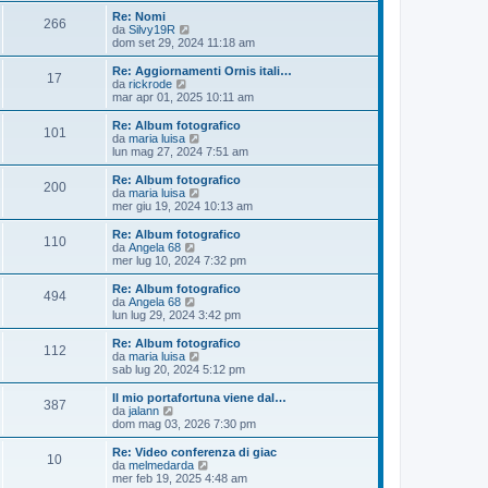
g
i
g
g
e
s
i
m
i
U
Re: Nomi
g
M
i
s
266
s
s
m
a
o
u
g
l
V
da
Silvy19R
i
o
s
a
o
m
l
t
e
dom set 29, 2024 11:18 am
o
a
e
g
m
s
e
t
g
i
d
i
g
g
e
s
i
m
i
U
Re: Aggiornamenti Ornis itali…
g
M
i
s
17
s
s
m
a
o
u
g
l
V
da
rickrode
i
o
s
a
o
m
l
t
e
mar apr 01, 2025 10:11 am
o
a
e
g
m
s
e
t
g
i
d
i
g
g
e
s
i
m
i
U
Re: Album fotografico
g
M
i
s
101
s
s
m
a
o
u
g
l
V
da
maria luisa
i
o
s
a
o
m
l
t
e
lun mag 27, 2024 7:51 am
o
a
e
g
m
s
e
t
g
i
d
i
g
g
e
s
i
m
i
U
Re: Album fotografico
g
M
i
s
200
s
s
m
a
o
u
g
l
V
da
maria luisa
i
o
s
a
o
m
l
t
e
mer giu 19, 2024 10:13 am
o
a
e
g
m
s
e
t
g
i
d
i
g
g
e
s
i
m
i
U
Re: Album fotografico
g
M
i
s
110
s
s
m
a
o
u
g
l
V
da
Angela 68
i
o
s
a
o
m
l
t
e
mer lug 10, 2024 7:32 pm
o
a
e
g
m
s
e
t
g
i
d
i
g
g
e
s
i
m
i
U
Re: Album fotografico
g
M
i
s
494
s
s
m
a
o
u
g
l
V
da
Angela 68
i
o
s
a
o
m
l
t
e
lun lug 29, 2024 3:42 pm
o
a
e
g
m
s
e
t
g
i
d
i
g
g
e
s
i
m
i
U
Re: Album fotografico
g
M
i
s
112
s
s
m
a
o
u
g
l
V
da
maria luisa
i
o
s
a
o
m
l
t
e
sab lug 20, 2024 5:12 pm
o
a
e
g
m
s
e
t
g
i
d
i
g
g
e
s
i
m
i
U
Il mio portafortuna viene dal…
g
M
i
s
387
s
s
m
a
o
u
g
l
V
da
jalann
i
o
s
a
o
m
l
t
e
dom mag 03, 2026 7:30 pm
o
a
e
g
m
s
e
t
g
i
d
i
g
g
e
s
i
m
i
U
Re: Video conferenza di giac
g
M
i
s
10
s
s
m
a
o
u
g
l
V
da
melmedarda
i
o
s
a
o
m
l
t
e
mer feb 19, 2025 4:48 am
o
a
e
g
m
e
t