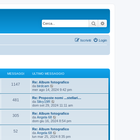
Cerca
Ricerca avanzata
Iscriviti
Login
MESSAGGI
ULTIMO MESSAGGIO
U
Re: Album fotografico
M
1147
l
V
da
birdcam
t
e
mer ago 14, 2024 9:42 pm
e
i
d
m
i
U
Re: Proposte nomi ...stellari…
M
481
s
o
u
l
V
da
Silvy19R
m
l
t
e
dom set 29, 2024 11:11 am
e
s
e
t
i
d
s
i
m
i
U
Re: Album fotografico
M
305
s
s
m
a
o
u
l
V
da
Angela 68
a
o
m
l
t
e
dom giu 16, 2024 8:54 pm
e
g
m
s
e
t
g
i
d
g
e
s
i
m
i
U
Re: Album fotografico
M
i
s
52
s
s
m
a
o
u
g
l
V
da
Angela 68
o
s
a
o
m
l
t
e
lun mar 25, 2024 8:35 pm
a
e
g
m
s
e
t
i
d