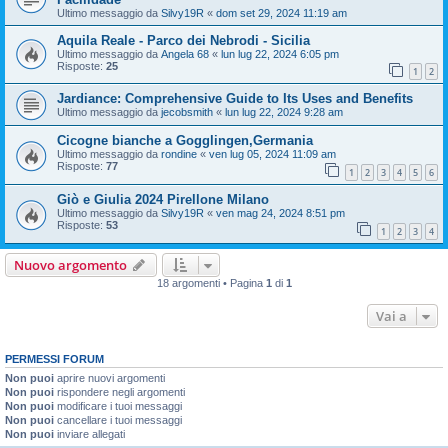
Ultimo messaggio da
Silvy19R
«
dom set 29, 2024 11:19 am
Aquila Reale - Parco dei Nebrodi - Sicilia
Ultimo messaggio da
Angela 68
«
lun lug 22, 2024 6:05 pm
Risposte:
25
1
2
Jardiance: Comprehensive Guide to Its Uses and Benefits
Ultimo messaggio da
jecobsmith
«
lun lug 22, 2024 9:28 am
Cicogne bianche a Gogglingen,Germania
Ultimo messaggio da
rondine
«
ven lug 05, 2024 11:09 am
Risposte:
77
1
2
3
4
5
6
Giò e Giulia 2024 Pirellone Milano
Ultimo messaggio da
Silvy19R
«
ven mag 24, 2024 8:51 pm
Risposte:
53
1
2
3
4
Nuovo argomento
18 argomenti • Pagina
1
di
1
Vai a
PERMESSI FORUM
Non puoi
aprire nuovi argomenti
Non puoi
rispondere negli argomenti
Non puoi
modificare i tuoi messaggi
Non puoi
cancellare i tuoi messaggi
Non puoi
inviare allegati