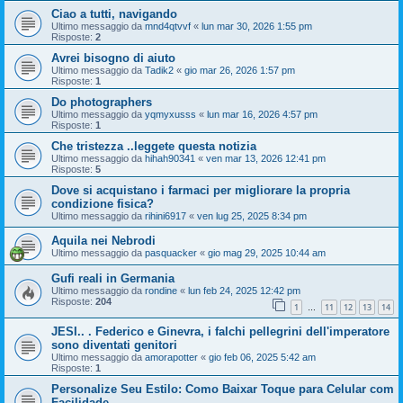
Ciao a tutti, navigando
Ultimo messaggio da
mnd4qtvvf
«
lun mar 30, 2026 1:55 pm
Risposte:
2
Avrei bisogno di aiuto
Ultimo messaggio da
Tadik2
«
gio mar 26, 2026 1:57 pm
Risposte:
1
Do photographers
Ultimo messaggio da
yqmyxusss
«
lun mar 16, 2026 4:57 pm
Risposte:
1
Che tristezza ..leggete questa notizia
Ultimo messaggio da
hihah90341
«
ven mar 13, 2026 12:41 pm
Risposte:
5
Dove si acquistano i farmaci per migliorare la propria
condizione fisica?
Ultimo messaggio da
rihini6917
«
ven lug 25, 2025 8:34 pm
Aquila nei Nebrodi
Ultimo messaggio da
pasquacker
«
gio mag 29, 2025 10:44 am
Gufi reali in Germania
Ultimo messaggio da
rondine
«
lun feb 24, 2025 12:42 pm
Risposte:
204
1
11
12
13
14
…
JESI.. . Federico e Ginevra, i falchi pellegrini dell'imperatore
sono diventati genitori
Ultimo messaggio da
amorapotter
«
gio feb 06, 2025 5:42 am
Risposte:
1
Personalize Seu Estilo: Como Baixar Toque para Celular com
Facilidade