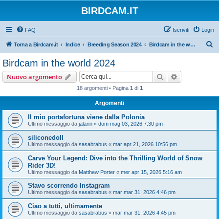
BIRDCAM.IT
FAQ
Iscriviti
Login
C
Torna a Birdcam.it
Indice
Breeding Season 2024
Birdcam in the world 2024
e
Birdcam in the world 2024
r
Cerca
Ricerca avan
Nuovo argomento
c
18 argomenti • Pagina
1
di
1
a
Argomenti
Il mio portafortuna viene dalla Polonia
Ultimo messaggio da
jalann
«
dom mag 03, 2026 7:30 pm
siliconedoll
Ultimo messaggio da
sasabrabus
«
mar apr 21, 2026 10:56 pm
Carve Your Legend: Dive into the Thrilling World of Snow
Rider 3D!
Ultimo messaggio da
Matthew Porter
«
mer apr 15, 2026 5:16 am
Stavo scorrendo Instagram
Ultimo messaggio da
sasabrabus
«
mar mar 31, 2026 4:46 pm
Ciao a tutti, ultimamente
Ultimo messaggio da
sasabrabus
«
mar mar 31, 2026 4:45 pm