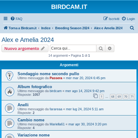
BIRDCAM.IT
FAQ
Iscriviti
Login
C
Torna a Birdcam.it
Indice
Breeding Season 2024
Alex e Amelia 2024
e
Alex e Amelia 2024
r
Cerca
Ricerca avan
Nuovo argomento
c
14 argomenti • Pagina
1
di
1
a
Argomenti
Sondaggio nome secondo pullo
Ultimo messaggio da
Passera
«
mer mar 20, 2024 6:45 pm
Album fotografico
Ultimo messaggio da
birdcam
«
mer ago 14, 2024 9:42 pm
Risposte:
1057
1
68
69
70
71
…
Anelli
Ultimo messaggio da
farareaa
«
mer lug 24, 2024 5:11 am
Risposte:
2
Cambio nome
Ultimo messaggio da
Mariella61
«
mar apr 30, 2024 3:20 pm
Risposte:
4
Variazione nome