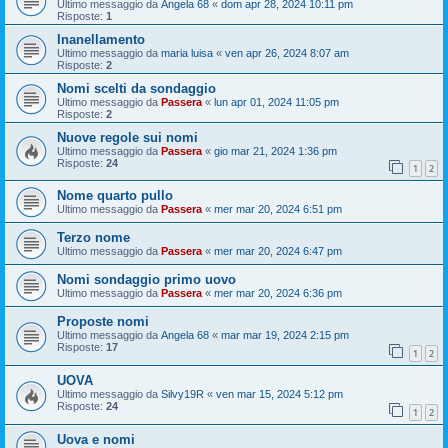
Ultimo messaggio da
Angela 68
«
dom apr 28, 2024 10:11 pm
Risposte:
1
Inanellamento
Ultimo messaggio da
maria luisa
«
ven apr 26, 2024 8:07 am
Risposte:
2
Nomi scelti da sondaggio
Ultimo messaggio da
Passera
«
lun apr 01, 2024 11:05 pm
Risposte:
2
Nuove regole sui nomi
Ultimo messaggio da
Passera
«
gio mar 21, 2024 1:36 pm
Risposte:
24
1
2
Nome quarto pullo
Ultimo messaggio da
Passera
«
mer mar 20, 2024 6:51 pm
Terzo nome
Ultimo messaggio da
Passera
«
mer mar 20, 2024 6:47 pm
Nomi sondaggio primo uovo
Ultimo messaggio da
Passera
«
mer mar 20, 2024 6:36 pm
Proposte nomi
Ultimo messaggio da
Angela 68
«
mar mar 19, 2024 2:15 pm
Risposte:
17
1
2
UOVA
Ultimo messaggio da
Silvy19R
«
ven mar 15, 2024 5:12 pm
Risposte:
24
1
2
Uova e nomi