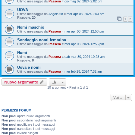
Ultimo messaggio da
Passera
«
gio mag 02, 2024 2:02 pm
UOVA
Ultimo messaggio da
Angela 68
«
mer apr 03, 2024 2:03 pm
Risposte:
20
1
2
Nomi maschio
Ultimo messaggio da
Passera
«
mer apr 03, 2024 12:58 pm
Sondaggio nomi femmina
Ultimo messaggio da
Passera
«
mer apr 03, 2024 12:55 pm
Nomi
Ultimo messaggio da
Passera
«
sab mar 30, 2024 10:28 am
Risposte:
8
Uova e nomi
Ultimo messaggio da
Passera
«
mer feb 28, 2024 7:32 am
Nuovo argomento
10 argomenti • Pagina
1
di
1
Vai a
PERMESSI FORUM
Non puoi
aprire nuovi argomenti
Non puoi
rispondere negli argomenti
Non puoi
modificare i tuoi messaggi
Non puoi
cancellare i tuoi messaggi
Non puoi
inviare allegati