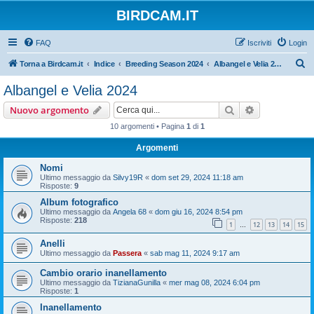
BIRDCAM.IT
FAQ
Iscriviti
Login
C
Torna a Birdcam.it
Indice
Breeding Season 2024
Albangel e Velia 2024
e
Albangel e Velia 2024
r
Cerca
Ricerca avan
Nuovo argomento
c
10 argomenti • Pagina
1
di
1
a
Argomenti
Nomi
Ultimo messaggio da
Silvy19R
«
dom set 29, 2024 11:18 am
Risposte:
9
Album fotografico
Ultimo messaggio da
Angela 68
«
dom giu 16, 2024 8:54 pm
Risposte:
218
1
12
13
14
15
…
Anelli
Ultimo messaggio da
Passera
«
sab mag 11, 2024 9:17 am
Cambio orario inanellamento
Ultimo messaggio da
TizianaGunilla
«
mer mag 08, 2024 6:04 pm
Risposte:
1
Inanellamento