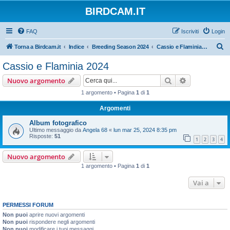
BIRDCAM.IT
FAQ
Iscriviti
Login
C
Torna a Birdcam.it
Indice
Breeding Season 2024
Cassio e Flaminia 2024
e
Cassio e Flaminia 2024
r
Cerca
Ricerca avan
Nuovo argomento
c
1 argomento • Pagina
1
di
1
a
Argomenti
Album fotografico
Ultimo messaggio da
Angela 68
«
lun mar 25, 2024 8:35 pm
Risposte:
51
1
2
3
4
Nuovo argomento
1 argomento • Pagina
1
di
1
Vai a
PERMESSI FORUM
Non puoi
aprire nuovi argomenti
Non puoi
rispondere negli argomenti
Non puoi
modificare i tuoi messaggi