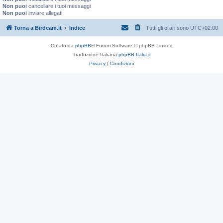
Non puoi
cancellare i tuoi messaggi
Non puoi
inviare allegati
Torna a Birdcam.it
Indice
Tutti gli orari sono
UTC+02:00
Creato da
phpBB
® Forum Software © phpBB Limited
Traduzione Italiana
phpBB-Italia.it
Privacy
|
Condizioni