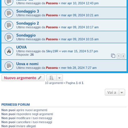
Ultimo messaggio da
Passera
«
mer apr 10, 2024 12:43 pm
Sondaggio 3
Ultimo messaggio da
Passera
«
mar apr 09, 2024 10:21 am
Sondaggio 2
Ultimo messaggio da
Passera
«
mar apr 09, 2024 10:17 am
Sondaggio
Ultimo messaggio da
Passera
«
mar apr 09, 2024 10:15 am
UOVA
Ultimo messaggio da
Silvy19R
«
ven mar 15, 2024 5:27 pm
Risposte:
26
1
2
Uova e nomi
Ultimo messaggio da
Passera
«
mer feb 28, 2024 7:27 am
Nuovo argomento
10 argomenti • Pagina
1
di
1
Vai a
PERMESSI FORUM
Non puoi
aprire nuovi argomenti
Non puoi
rispondere negli argomenti
Non puoi
modificare i tuoi messaggi
Non puoi
cancellare i tuoi messaggi
Non puoi
inviare allegati