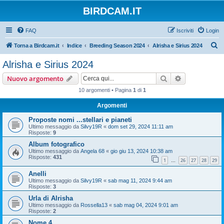
BIRDCAM.IT
FAQ
Iscriviti
Login
C
Torna a Birdcam.it
Indice
Breeding Season 2024
Alrisha e Sirius 2024
e
Alrisha e Sirius 2024
r
Cerca
Ricerca avan
Nuovo argomento
c
10 argomenti • Pagina
1
di
1
a
Argomenti
Proposte nomi ...stellari e pianeti
Ultimo messaggio da
Silvy19R
«
dom set 29, 2024 11:11 am
Risposte:
9
Album fotografico
Ultimo messaggio da
Angela 68
«
gio giu 13, 2024 10:38 am
Risposte:
431
1
26
27
28
29
…
Anelli
Ultimo messaggio da
Silvy19R
«
sab mag 11, 2024 9:44 am
Risposte:
3
Urla di Alrisha
Ultimo messaggio da
Rossella13
«
sab mag 04, 2024 9:01 am
Risposte:
2
Nome 4...