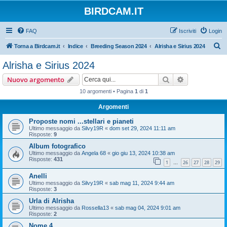
BIRDCAM.IT
FAQ
Iscriviti
Login
C
Torna a Birdcam.it
Indice
Breeding Season 2024
Alrisha e Sirius 2024
e
Alrisha e Sirius 2024
r
Cerca
Ricerca avan
Nuovo argomento
c
10 argomenti • Pagina
1
di
1
a
Argomenti
Proposte nomi ...stellari e pianeti
Ultimo messaggio da
Silvy19R
«
dom set 29, 2024 11:11 am
Risposte:
9
Album fotografico
Ultimo messaggio da
Angela 68
«
gio giu 13, 2024 10:38 am
Risposte:
431
1
26
27
28
29
…
Anelli
Ultimo messaggio da
Silvy19R
«
sab mag 11, 2024 9:44 am
Risposte:
3
Urla di Alrisha
Ultimo messaggio da
Rossella13
«
sab mag 04, 2024 9:01 am
Risposte:
2
Nome 4...