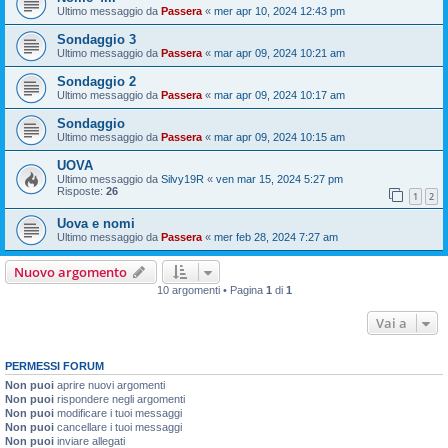
Ultimo messaggio da
Passera
«
mer apr 10, 2024 12:43 pm
Sondaggio 3
Ultimo messaggio da
Passera
«
mar apr 09, 2024 10:21 am
Sondaggio 2
Ultimo messaggio da
Passera
«
mar apr 09, 2024 10:17 am
Sondaggio
Ultimo messaggio da
Passera
«
mar apr 09, 2024 10:15 am
UOVA
Ultimo messaggio da
Silvy19R
«
ven mar 15, 2024 5:27 pm
Risposte:
26
1
2
Uova e nomi
Ultimo messaggio da
Passera
«
mer feb 28, 2024 7:27 am
Nuovo argomento
10 argomenti • Pagina
1
di
1
Vai a
PERMESSI FORUM
Non puoi
aprire nuovi argomenti
Non puoi
rispondere negli argomenti
Non puoi
modificare i tuoi messaggi
Non puoi
cancellare i tuoi messaggi
Non puoi
inviare allegati