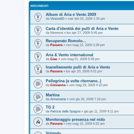
ARGOMENTI
Album di Aria e Vento 2009
da
Visione60
»
mar feb 03, 2009 1:34 pm
Carta d'identità dei pulli di Aria e Vento
da
Niseema
»
lun apr 27, 2009 5:45 pm
Recuperato Romolo...
da
Passera
»
ven mag 22, 2009 3:39 pm
Aria & Vento international
da
Giac
»
ven mag 01, 2009 5:58 pm
Inanellamento pulli di Aria e Vento
da
Passera
»
lun apr 20, 2009 9:01 pm
Pellegrina (a volte ritornano..)
da
Giovanna
»
ven mag 29, 2009 4:10 pm
Martina
da
Annamaria
»
ven giu 26, 2009 7:18 pm
TG 2
da
Patrizia dalla Spagna
»
gio giu 11, 2009 9:11 pm
Monitoraggio presenza nel nido
da
Passera
»
ven mag 15, 2009 6:52 am
Volando