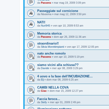
da
Passera
»
mar mag 19, 2009 3:09 pm
Passeggiate sul cornicione
da
Niseema
»
mar mag 12, 2009 3:50 pm
NATI!
da
Nuri945
»
ven apr 10, 2009 8:53 am
Memoria storica
da
Passera
»
dom apr 26, 2009 11:36 am
straordinario!!
da
Silvia Morettimpianti
»
ven apr 17, 2009 12:05 pm
nato anche romolo
da
Passera
»
ven apr 10, 2009 5:19 pm
siamo vicini alla schiusa??
da
Davide
»
mer apr 08, 2009 3:29 pm
4 uovo e la fase dell'INCUBAZIONE...
da
Elj
»
dom mar 08, 2009 6:25 am
CAMBI NELLA COVA
da
Giac
»
dom mar 15, 2009 12:27 pm
Faccia feroce...
da
Stefy
»
mer apr 01, 2009 2:49 pm
illuminazione notturna