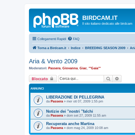
BIRDCAM.IT
Il sito italiano dedicato alle birdcam
Collegamenti Rapidi
FAQ
Torna a Birdcam.it
Indice
BREEDING SEASON 2009
Ari
Aria & Vento 2009
Moderatori:
Passera
,
Giovanna
,
Giac
,
°°Gaia°°
Cerca
Ricerca
Bloccato
ANNUNCI
LIBERAZIONE DI PELLEGRINA
da
Passera
»
mer ott 07, 2009 1:55 pm
Notizie dei "nostri "falchi
da
Passera
»
dom set 27, 2009 11:55 am
Recuperata anche Martina
da
Passera
»
dom mag 24, 2009 10:08 am