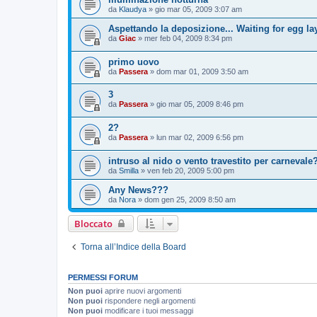
da
Klaudya
»
gio mar 05, 2009 3:07 am
Aspettando la deposizione... Waiting for egg lay
da
Giac
»
mer feb 04, 2009 8:34 pm
primo uovo
da
Passera
»
dom mar 01, 2009 3:50 am
3
da
Passera
»
gio mar 05, 2009 8:46 pm
2?
da
Passera
»
lun mar 02, 2009 6:56 pm
intruso al nido o vento travestito per carneval
da
Smilla
»
ven feb 20, 2009 5:00 pm
Any News???
da
Nora
»
dom gen 25, 2009 8:50 am
Bloccato
Torna all’Indice della Board
PERMESSI FORUM
Non puoi
aprire nuovi argomenti
Non puoi
rispondere negli argomenti
Non puoi
modificare i tuoi messaggi