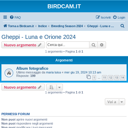
BIRDCAM.IT
FAQ
Iscriviti
Login
C
Torna a Birdcam.it
Indice
Breeding Season 2024
Gheppi - Luna e Orione 2024
e
Gheppi - Luna e Orione 2024
r
Cerca
Ricerca avan
Nuovo argomento
c
1 argomento • Pagina
1
di
1
a
Argomenti
Album fotografico
Ultimo messaggio da
maria luisa
«
mer giu 19, 2024 10:13 am
Risposte:
199
1
11
12
13
14
…
Nuovo argomento
1 argomento • Pagina
1
di
1
Vai a
PERMESSI FORUM
Non puoi
aprire nuovi argomenti
Non puoi
rispondere negli argomenti
Non puoi
modificare i tuoi messaggi