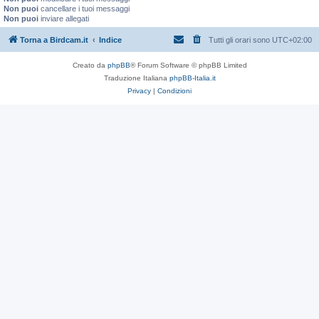
Non puoi
cancellare i tuoi messaggi
Non puoi
inviare allegati
Torna a Birdcam.it
Indice
Tutti gli orari sono
UTC+02:00
Creato da
phpBB
® Forum Software © phpBB Limited
Traduzione Italiana
phpBB-Italia.it
Privacy
|
Condizioni