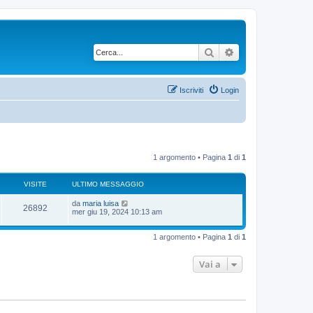
Cerca
Ricerca avanzata
Iscriviti
Login
1 argomento • Pagina
1
di
1
VISITE
ULTIMO MESSAGGIO
U
da
maria luisa
V
26892
l
mer giu 19, 2024 10:13 am
t
i
i
m
1 argomento • Pagina
1
di
1
s
o
m
i
e
Vai a
s
s
t
a
g
e
g
i