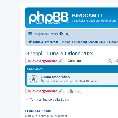
BIRDCAM.IT
Il sito italiano dedicato alle birdcam
Collegamenti Rapidi
FAQ
Torna a Birdcam.it
Indice
Breeding Season 2024
Gheppi
Gheppi - Luna e Orione 2024
Cer
Nuovo argomento
ARGOMENTI
Album fotografico
da
birdcam
»
sab apr 06, 2024 10:24 pm
Nuovo argomento
Torna all’Indice della Board
PERMESSI FORUM
Non puoi
aprire nuovi argomenti