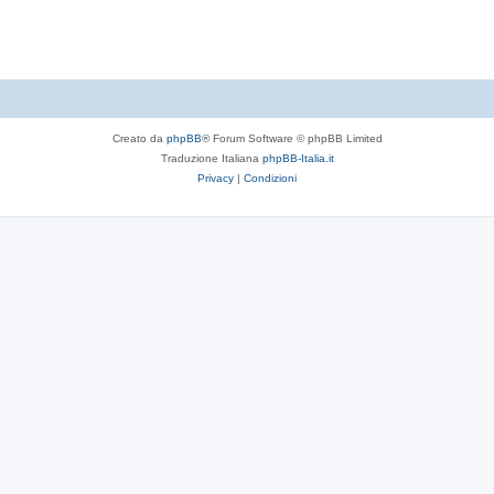
t
e
Creato da
phpBB
® Forum Software © phpBB Limited
Traduzione Italiana
phpBB-Italia.it
Privacy
|
Condizioni