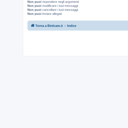
Non puoi
rispondere negli argomenti
Non puoi
modificare i tuoi messaggi
Non puoi
cancellare i tuoi messaggi
Non puoi
inviare allegati
Torna a Birdcam.it
Indice