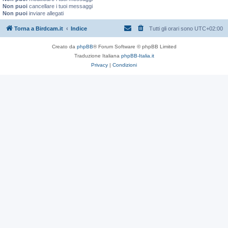
Non puoi
cancellare i tuoi messaggi
Non puoi
inviare allegati
Torna a Birdcam.it
Indice
Tutti gli orari sono
UTC+02:00
Creato da
phpBB
® Forum Software © phpBB Limited
Traduzione Italiana
phpBB-Italia.it
Privacy
|
Condizioni