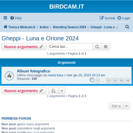
BIRDCAM.IT
FAQ
Iscriviti
Login
C
Torna a Birdcam.it
Indice
Breeding Season 2024
Gheppi - Luna e Orione 2024
e
Gheppi - Luna e Orione 2024
r
Cerca
Ricerca avan
Nuovo argomento
c
1 argomento • Pagina
1
di
1
a
Argomenti
Album fotografico
Ultimo messaggio da
maria luisa
«
mer giu 19, 2024 10:13 am
Risposte:
199
1
11
12
13
14
…
Nuovo argomento
1 argomento • Pagina
1
di
1
Vai a
PERMESSI FORUM
Non puoi
aprire nuovi argomenti
Non puoi
rispondere negli argomenti
Non puoi
modificare i tuoi messaggi