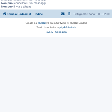
Non puoi
cancellare i tuoi messaggi
Non puoi
inviare allegati
Torna a Birdcam.it
Indice
Tutti gli orari sono
UTC+02:00
Creato da
phpBB
® Forum Software © phpBB Limited
Traduzione Italiana
phpBB-Italia.it
Privacy
|
Condizioni