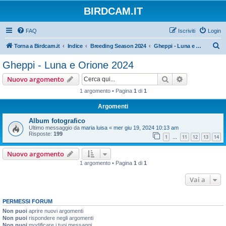
BIRDCAM.IT
FAQ
Iscriviti
Login
C
Torna a Birdcam.it
Indice
Breeding Season 2024
Gheppi - Luna e Orione 2024
e
Gheppi - Luna e Orione 2024
r
Cerca
Ricerca avan
Nuovo argomento
c
1 argomento • Pagina
1
di
1
a
Argomenti
Album fotografico
Ultimo messaggio da
maria luisa
«
mer giu 19, 2024 10:13 am
Risposte:
199
1
11
12
13
14
…
Nuovo argomento
1 argomento • Pagina
1
di
1
Vai a
PERMESSI FORUM
Non puoi
aprire nuovi argomenti
Non puoi
rispondere negli argomenti
Non puoi
modificare i tuoi messaggi