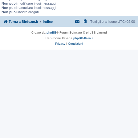
Non puoi
modificare i tuoi messaggi
Non puoi
cancellare i tuoi messaggi
Non puoi
inviare allegati
Torna a Birdcam.it
Indice
Tutti gli orari sono
UTC+02:00
Creato da
phpBB
® Forum Software © phpBB Limited
Traduzione Italiana
phpBB-Italia.it
Privacy
|
Condizioni