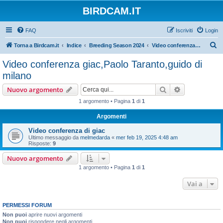
BIRDCAM.IT
FAQ
Iscriviti
Login
C
Torna a Birdcam.it
Indice
Breeding Season 2024
Video conferenza giac,Paolo Taranto,guido di milano
e
Video conferenza giac,Paolo Taranto,guido di
r
milano
c
Cerca
Ricerca avan
Nuovo argomento
a
1 argomento • Pagina
1
di
1
Argomenti
Video conferenza di giac
Ultimo messaggio da
melmedarda
«
mer feb 19, 2025 4:48 am
Risposte:
9
Nuovo argomento
1 argomento • Pagina
1
di
1
Vai a
PERMESSI FORUM
Non puoi
aprire nuovi argomenti
Non puoi
rispondere negli argomenti