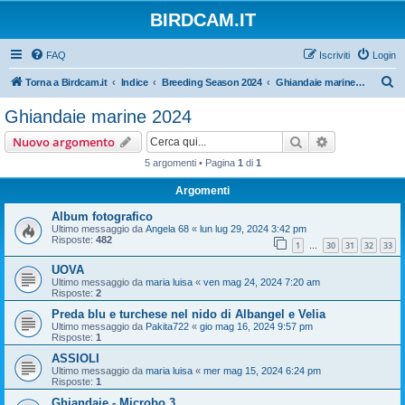
BIRDCAM.IT
FAQ
Iscriviti
Login
C
Torna a Birdcam.it
Indice
Breeding Season 2024
Ghiandaie marine 2024
e
Ghiandaie marine 2024
r
Cerca
Ricerca avan
Nuovo argomento
c
5 argomenti • Pagina
1
di
1
a
Argomenti
Album fotografico
Ultimo messaggio da
Angela 68
«
lun lug 29, 2024 3:42 pm
Risposte:
482
1
30
31
32
33
…
UOVA
Ultimo messaggio da
maria luisa
«
ven mag 24, 2024 7:20 am
Risposte:
2
Preda blu e turchese nel nido di Albangel e Velia
Ultimo messaggio da
Pakita722
«
gio mag 16, 2024 9:57 pm
Risposte:
1
ASSIOLI
Ultimo messaggio da
maria luisa
«
mer mag 15, 2024 6:24 pm
Risposte:
1
Ghiandaie - Microbo 3