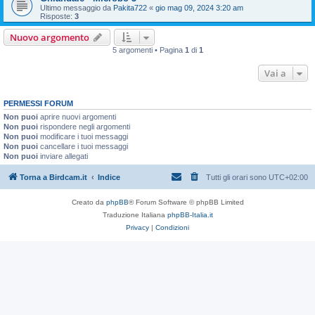
Ultimo messaggio da
Pakita722
«
gio mag 09, 2024 3:20 am
Risposte:
3
Nuovo argomento
5 argomenti • Pagina
1
di
1
Vai a
PERMESSI FORUM
Non puoi
aprire nuovi argomenti
Non puoi
rispondere negli argomenti
Non puoi
modificare i tuoi messaggi
Non puoi
cancellare i tuoi messaggi
Non puoi
inviare allegati
Torna a Birdcam.it
Indice
Tutti gli orari sono
UTC+02:00
Creato da
phpBB
® Forum Software © phpBB Limited
Traduzione Italiana
phpBB-Italia.it
Privacy
|
Condizioni