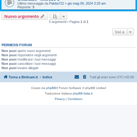
Ultimo messaggio da
Pakita722
«
gio mag 09, 2024 3:20 am
Risposte:
3
Nuovo argomento
5 argomenti • Pagina
1
di
1
Vai a
PERMESSI FORUM
Non puoi
aprire nuovi argomenti
Non puoi
rispondere negli argomenti
Non puoi
modificare i tuoi messaggi
Non puoi
cancellare i tuoi messaggi
Non puoi
inviare allegati
Torna a Birdcam.it
Indice
Tutti gli orari sono
UTC+02:00
Creato da
phpBB
® Forum Software © phpBB Limited
Traduzione Italiana
phpBB-Italia.it
Privacy
|
Condizioni