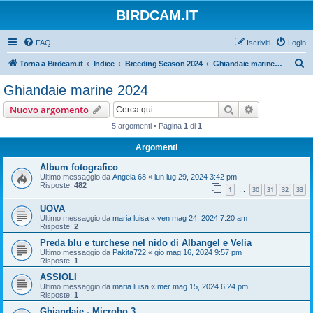
BIRDCAM.IT
FAQ
Iscriviti
Login
C
Torna a Birdcam.it
Indice
Breeding Season 2024
Ghiandaie marine 2024
e
Ghiandaie marine 2024
r
Cerca
Ricerca avan
Nuovo argomento
c
5 argomenti • Pagina
1
di
1
a
Argomenti
Album fotografico
Ultimo messaggio da
Angela 68
«
lun lug 29, 2024 3:42 pm
Risposte:
482
1
30
31
32
33
…
UOVA
Ultimo messaggio da
maria luisa
«
ven mag 24, 2024 7:20 am
Risposte:
2
Preda blu e turchese nel nido di Albangel e Velia
Ultimo messaggio da
Pakita722
«
gio mag 16, 2024 9:57 pm
Risposte:
1
ASSIOLI
Ultimo messaggio da
maria luisa
«
mer mag 15, 2024 6:24 pm
Risposte:
1
Ghiandaie - Microbo 3