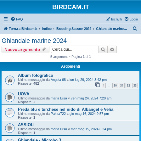
BIRDCAM.IT
FAQ
Iscriviti
Login
C
Torna a Birdcam.it
Indice
Breeding Season 2024
Ghiandaie marine 2024
e
Ghiandaie marine 2024
r
Cerca
Ricerca avan
Nuovo argomento
c
5 argomenti • Pagina
1
di
1
a
Argomenti
Album fotografico
Ultimo messaggio da
Angela 68
«
lun lug 29, 2024 3:42 pm
Risposte:
482
1
30
31
32
33
…
UOVA
Ultimo messaggio da
maria luisa
«
ven mag 24, 2024 7:20 am
Risposte:
2
Preda blu e turchese nel nido di Albangel e Velia
Ultimo messaggio da
Pakita722
«
gio mag 16, 2024 9:57 pm
Risposte:
1
ASSIOLI
Ultimo messaggio da
maria luisa
«
mer mag 15, 2024 6:24 pm
Risposte:
1
Ghiandaie - Microbo 3