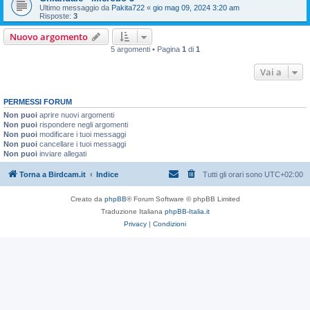
Ultimo messaggio da
Pakita722
«
gio mag 09, 2024 3:20 am
Risposte:
3
Nuovo argomento
5 argomenti • Pagina
1
di
1
Vai a
PERMESSI FORUM
Non puoi
aprire nuovi argomenti
Non puoi
rispondere negli argomenti
Non puoi
modificare i tuoi messaggi
Non puoi
cancellare i tuoi messaggi
Non puoi
inviare allegati
Torna a Birdcam.it
Indice
Tutti gli orari sono
UTC+02:00
Creato da
phpBB
® Forum Software © phpBB Limited
Traduzione Italiana
phpBB-Italia.it
Privacy
|
Condizioni