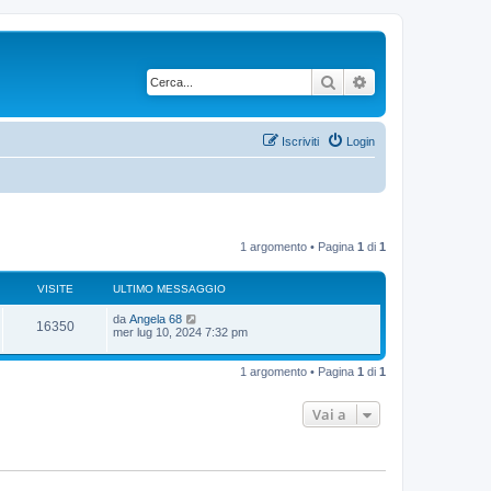
Cerca
Ricerca avanzata
Iscriviti
Login
1 argomento • Pagina
1
di
1
VISITE
ULTIMO MESSAGGIO
U
da
Angela 68
V
16350
l
mer lug 10, 2024 7:32 pm
t
i
i
m
1 argomento • Pagina
1
di
1
s
o
m
i
e
Vai a
s
s
t
a
g
e
g
i