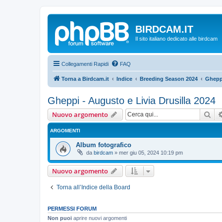
BIRDCAM.IT
Il sito italiano dedicato alle birdcam
Collegamenti Rapidi
FAQ
Torna a Birdcam.it
Indice
Breeding Season 2024
Gheppi
Gheppi - Augusto e Livia Drusilla 2024
Cer
Nuovo argomento
ARGOMENTI
Album fotografico
da
birdcam
»
mer giu 05, 2024 10:19 pm
Nuovo argomento
Torna all’Indice della Board
PERMESSI FORUM
Non puoi
aprire nuovi argomenti