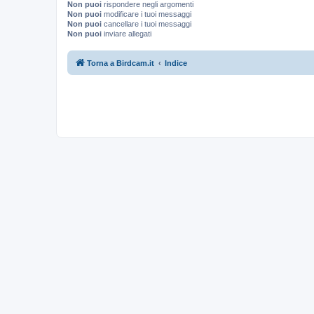
Non puoi
rispondere negli argomenti
Non puoi
modificare i tuoi messaggi
Non puoi
cancellare i tuoi messaggi
Non puoi
inviare allegati
Torna a Birdcam.it
Indice