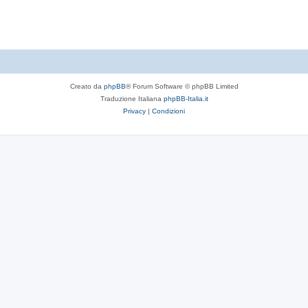
t
e
Creato da
phpBB
® Forum Software © phpBB Limited
Traduzione Italiana
phpBB-Italia.it
Privacy
|
Condizioni