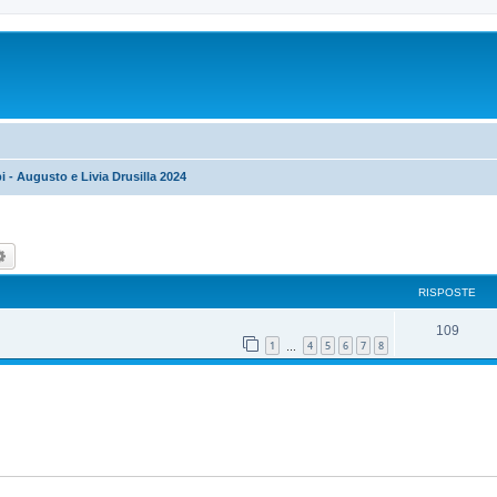
 - Augusto e Livia Drusilla 2024
ca
Ricerca avanzata
RISPOSTE
R
109
1
4
5
6
7
8
…
i
s
p
o
s