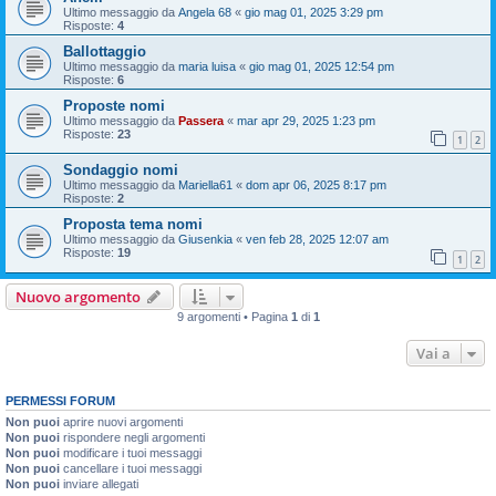
Ultimo messaggio da
Angela 68
«
gio mag 01, 2025 3:29 pm
Risposte:
4
Ballottaggio
Ultimo messaggio da
maria luisa
«
gio mag 01, 2025 12:54 pm
Risposte:
6
Proposte nomi
Ultimo messaggio da
Passera
«
mar apr 29, 2025 1:23 pm
Risposte:
23
1
2
Sondaggio nomi
Ultimo messaggio da
Mariella61
«
dom apr 06, 2025 8:17 pm
Risposte:
2
Proposta tema nomi
Ultimo messaggio da
Giusenkia
«
ven feb 28, 2025 12:07 am
Risposte:
19
1
2
Nuovo argomento
9 argomenti • Pagina
1
di
1
Vai a
PERMESSI FORUM
Non puoi
aprire nuovi argomenti
Non puoi
rispondere negli argomenti
Non puoi
modificare i tuoi messaggi
Non puoi
cancellare i tuoi messaggi
Non puoi
inviare allegati