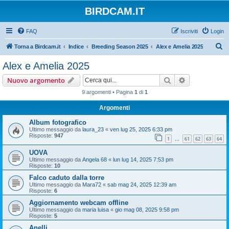
BIRDCAM.IT
FAQ
Iscriviti
Login
C
Torna a Birdcam.it
Indice
Breeding Season 2025
Alex e Amelia 2025
e
Alex e Amelia 2025
r
Cerca
Ricerca avan
Nuovo argomento
c
9 argomenti • Pagina
1
di
1
a
Argomenti
Album fotografico
Ultimo messaggio da
laura_23
«
ven lug 25, 2025 6:33 pm
Risposte:
947
1
61
62
63
64
…
UOVA
Ultimo messaggio da
Angela 68
«
lun lug 14, 2025 7:53 pm
Risposte:
10
Falco caduto dalla torre
Ultimo messaggio da
Mara72
«
sab mag 24, 2025 12:39 am
Risposte:
6
Aggiornamento webcam offline
Ultimo messaggio da
maria luisa
«
gio mag 08, 2025 9:58 pm
Risposte:
5
Anelli