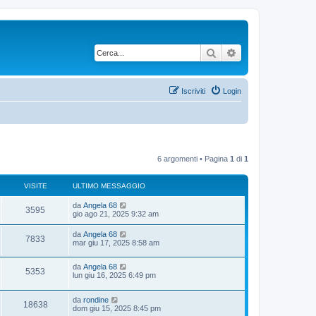
Cerca
Ricerca avanzata
Iscriviti
Login
6 argomenti • Pagina
1
di
1
VISITE
ULTIMO MESSAGGIO
U
da
Angela 68
V
3595
l
gio ago 21, 2025 9:32 am
t
i
i
U
da
Angela 68
V
7833
m
l
mar giu 17, 2025 8:58 am
s
o
t
m
i
i
i
e
U
da
Angela 68
m
V
5353
s
s
l
lun giu 16, 2025 6:49 pm
o
s
t
t
m
i
a
i
i
e
g
U
da
rondine
m
e
s
V
18638
g
s
l
dom giu 15, 2025 8:45 pm
o
s
t
i
t