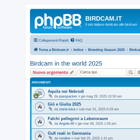
BIRDCAM.IT
Il sito italiano dedicato alle birdcam
Collegamenti Rapidi
FAQ
Torna a Birdcam.it
Indice
Breeding Season 2025
Birdca
Birdcam in the world 2025
Cer
Nuovo argomento
ARGOMENTI
Aquila nei Nebrodi
da
pasquacker
»
gio mag 29, 2025 10:50 am
Giò e Giulia 2025
da
maria luisa
»
sab mar 01, 2025 6:29 am
Falchi pellegrini a Lebensraum
da
Angela 68
»
gio mar 06, 2025 1:06 pm
Gufi reali in Germania
da
rondine
»
mar feb 25, 2025 1:41 pm