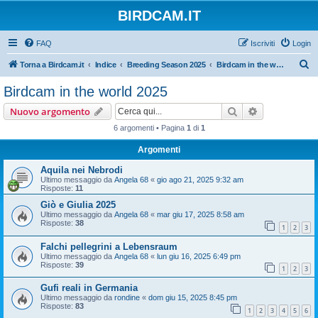
BIRDCAM.IT
FAQ
Iscriviti
Login
C
Torna a Birdcam.it
Indice
Breeding Season 2025
Birdcam in the world 2025
e
Birdcam in the world 2025
r
Cerca
Ricerca avan
Nuovo argomento
c
6 argomenti • Pagina
1
di
1
a
Argomenti
Aquila nei Nebrodi
Ultimo messaggio da
Angela 68
«
gio ago 21, 2025 9:32 am
Risposte:
11
Giò e Giulia 2025
Ultimo messaggio da
Angela 68
«
mar giu 17, 2025 8:58 am
Risposte:
38
1
2
3
Falchi pellegrini a Lebensraum
Ultimo messaggio da
Angela 68
«
lun giu 16, 2025 6:49 pm
Risposte:
39
1
2
3
Gufi reali in Germania
Ultimo messaggio da
rondine
«
dom giu 15, 2025 8:45 pm
Risposte:
83
1
2
3
4
5
6