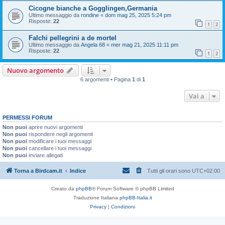
Cicogne bianche a Gogglingen,Germania
Ultimo messaggio da
rondine
«
dom mag 25, 2025 5:24 pm
Risposte:
22
1
2
Falchi pellegrini a de mortel
Ultimo messaggio da
Angela 68
«
mer mag 21, 2025 11:11 pm
Risposte:
22
1
2
Nuovo argomento
6 argomenti • Pagina
1
di
1
Vai a
PERMESSI FORUM
Non puoi
aprire nuovi argomenti
Non puoi
rispondere negli argomenti
Non puoi
modificare i tuoi messaggi
Non puoi
cancellare i tuoi messaggi
Non puoi
inviare allegati
Torna a Birdcam.it
Indice
Tutti gli orari sono
UTC+02:00
Creato da
phpBB
® Forum Software © phpBB Limited
Traduzione Italiana
phpBB-Italia.it
Privacy
|
Condizioni