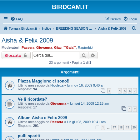
BIRDCAM.IT
FAQ
Iscriviti
Login
C
Torna a Birdcam.it
Indice
BREEDING SEASON 2009
Aisha & Felix 2009
e
Aisha & Felix 2009
r
Moderatori:
Passera
,
Giovanna
,
Giac
,
°°Gaia°°
,
Raptorbiol
c
Cerca
Ricerca avanzata
Bloccato
a
23 argomenti • Pagina
1
di
1
Argomenti
Piazza Maggiore: ci sono!!
Ultimo messaggio da
Nicoletta
«
lun nov 16, 2009 9:40 am
Risposte:
94
1
4
5
6
7
…
Ve li ricordate?
Ultimo messaggio da
Giovanna
«
lun set 14, 2009 12:15 am
Risposte:
17
1
2
Album Aisha e Felix 2009
Ultimo messaggio da
Passera
«
lun giu 08, 2009 10:41 am
Risposte:
291
1
17
18
19
20
…
pulli spariti