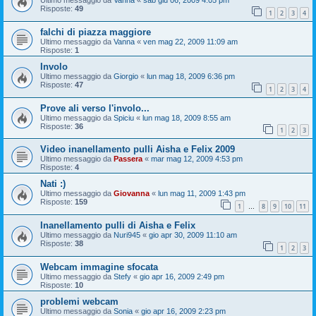
Ultimo messaggio da
Vanna
«
sab giu 06, 2009 4:05 pm
Risposte:
49
1
2
3
4
falchi di piazza maggiore
Ultimo messaggio da
Vanna
«
ven mag 22, 2009 11:09 am
Risposte:
1
Involo
Ultimo messaggio da
Giorgio
«
lun mag 18, 2009 6:36 pm
Risposte:
47
1
2
3
4
Prove ali verso l'involo...
Ultimo messaggio da
Spiciu
«
lun mag 18, 2009 8:55 am
Risposte:
36
1
2
3
Video inanellamento pulli Aisha e Felix 2009
Ultimo messaggio da
Passera
«
mar mag 12, 2009 4:53 pm
Risposte:
4
Nati :)
Ultimo messaggio da
Giovanna
«
lun mag 11, 2009 1:43 pm
Risposte:
159
1
8
9
10
11
…
Inanellamento pulli di Aisha e Felix
Ultimo messaggio da
Nuri945
«
gio apr 30, 2009 11:10 am
Risposte:
38
1
2
3
Webcam immagine sfocata
Ultimo messaggio da
Stefy
«
gio apr 16, 2009 2:49 pm
Risposte:
10
problemi webcam
Ultimo messaggio da
Sonia
«
gio apr 16, 2009 2:23 pm