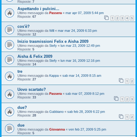
Risposte:
7
Aspettando i pulcini...
Ultimo messaggio da
Passera
«
mar apr 07, 2009 5:44 pm
Risposte:
67
1
2
3
4
5
cos'è?
Ultimo messaggio da
Will
«
mar mar 24, 2009 6:33 pm
Risposte:
12
Inizio trasmissioni Felix e Aisha 2009
Ultimo messaggio da
Stefy
«
lun mar 23, 2009 12:49 pm
Risposte:
5
Aisha & Felix 2009
Ultimo messaggio da
Stefy
«
lun mar 16, 2009 12:16 pm
Risposte:
14
tre
Ultimo messaggio da
Kappa
«
sab mar 14, 2009 8:15 am
Risposte:
27
1
2
Uovo scartato?
Ultimo messaggio da
Passera
«
sab mar 07, 2009 8:12 pm
Risposte:
33
1
2
3
due?
Ultimo messaggio da
Gabbiano
«
sab feb 28, 2009 6:22 pm
Risposte:
28
1
2
due
Ultimo messaggio da
Giovanna
«
ven feb 27, 2009 5:25 pm
Risposte:
5