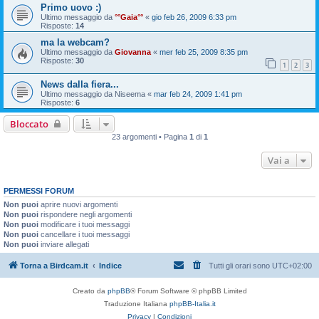
Primo uovo :)
Ultimo messaggio da
°°Gaia°°
«
gio feb 26, 2009 6:33 pm
Risposte:
14
ma la webcam?
Ultimo messaggio da
Giovanna
«
mer feb 25, 2009 8:35 pm
Risposte:
30
1
2
3
News dalla fiera...
Ultimo messaggio da
Niseema
«
mar feb 24, 2009 1:41 pm
Risposte:
6
Bloccato
23 argomenti • Pagina
1
di
1
Vai a
PERMESSI FORUM
Non puoi
aprire nuovi argomenti
Non puoi
rispondere negli argomenti
Non puoi
modificare i tuoi messaggi
Non puoi
cancellare i tuoi messaggi
Non puoi
inviare allegati
Torna a Birdcam.it
Indice
Tutti gli orari sono
UTC+02:00
Creato da
phpBB
® Forum Software © phpBB Limited
Traduzione Italiana
phpBB-Italia.it
Privacy
|
Condizioni