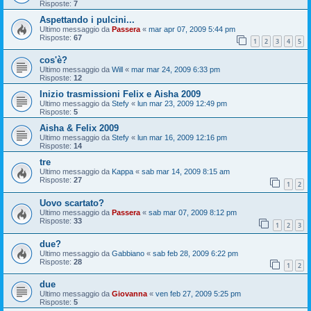
Risposte:
7
Aspettando i pulcini...
Ultimo messaggio da
Passera
«
mar apr 07, 2009 5:44 pm
Risposte:
67
1
2
3
4
5
cos'è?
Ultimo messaggio da
Will
«
mar mar 24, 2009 6:33 pm
Risposte:
12
Inizio trasmissioni Felix e Aisha 2009
Ultimo messaggio da
Stefy
«
lun mar 23, 2009 12:49 pm
Risposte:
5
Aisha & Felix 2009
Ultimo messaggio da
Stefy
«
lun mar 16, 2009 12:16 pm
Risposte:
14
tre
Ultimo messaggio da
Kappa
«
sab mar 14, 2009 8:15 am
Risposte:
27
1
2
Uovo scartato?
Ultimo messaggio da
Passera
«
sab mar 07, 2009 8:12 pm
Risposte:
33
1
2
3
due?
Ultimo messaggio da
Gabbiano
«
sab feb 28, 2009 6:22 pm
Risposte:
28
1
2
due
Ultimo messaggio da
Giovanna
«
ven feb 27, 2009 5:25 pm
Risposte:
5