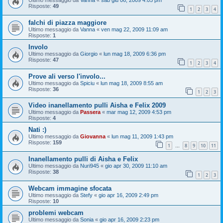
Ultimo messaggio da
Vanna
«
sab giu 06, 2009 4:05 pm
Risposte:
49
1
2
3
4
falchi di piazza maggiore
Ultimo messaggio da
Vanna
«
ven mag 22, 2009 11:09 am
Risposte:
1
Involo
Ultimo messaggio da
Giorgio
«
lun mag 18, 2009 6:36 pm
Risposte:
47
1
2
3
4
Prove ali verso l'involo...
Ultimo messaggio da
Spiciu
«
lun mag 18, 2009 8:55 am
Risposte:
36
1
2
3
Video inanellamento pulli Aisha e Felix 2009
Ultimo messaggio da
Passera
«
mar mag 12, 2009 4:53 pm
Risposte:
4
Nati :)
Ultimo messaggio da
Giovanna
«
lun mag 11, 2009 1:43 pm
Risposte:
159
1
8
9
10
11
…
Inanellamento pulli di Aisha e Felix
Ultimo messaggio da
Nuri945
«
gio apr 30, 2009 11:10 am
Risposte:
38
1
2
3
Webcam immagine sfocata
Ultimo messaggio da
Stefy
«
gio apr 16, 2009 2:49 pm
Risposte:
10
problemi webcam
Ultimo messaggio da
Sonia
«
gio apr 16, 2009 2:23 pm