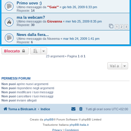
Primo uovo :)
Ultimo messaggio da
°°Gaia°°
«
gio feb 26, 2009 6:33 pm
Risposte:
14
ma la webcam?
Ultimo messaggio da
Giovanna
«
mer feb 25, 2009 8:35 pm
Risposte:
30
1
2
3
News dalla fiera...
Ultimo messaggio da
Niseema
«
mar feb 24, 2009 1:41 pm
Risposte:
6
Bloccato
23 argomenti • Pagina
1
di
1
Vai a
PERMESSI FORUM
Non puoi
aprire nuovi argomenti
Non puoi
rispondere negli argomenti
Non puoi
modificare i tuoi messaggi
Non puoi
cancellare i tuoi messaggi
Non puoi
inviare allegati
Torna a Birdcam.it
Indice
Tutti gli orari sono
UTC+02:00
Creato da
phpBB
® Forum Software © phpBB Limited
Traduzione Italiana
phpBB-Italia.it
Privacy
|
Condizioni