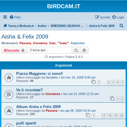
BIRDCAM.IT
FAQ
Iscriviti
Login
C
Torna a Birdcam.it
Indice
BREEDING SEASON 2009
Aisha & Felix 2009
e
Aisha & Felix 2009
r
Moderatori:
Passera
,
Giovanna
,
Giac
,
°°Gaia°°
,
Raptorbiol
c
Cerca
Ricerca avanzata
Bloccato
a
23 argomenti • Pagina
1
di
1
Argomenti
Piazza Maggiore: ci sono!!
Ultimo messaggio da
Nicoletta
«
lun nov 16, 2009 9:40 am
Risposte:
94
1
4
5
6
7
…
Ve li ricordate?
Ultimo messaggio da
Giovanna
«
lun set 14, 2009 12:15 am
Risposte:
17
1
2
Album Aisha e Felix 2009
Ultimo messaggio da
Passera
«
lun giu 08, 2009 10:41 am
Risposte:
291
1
17
18
19
20
…
pulli spariti