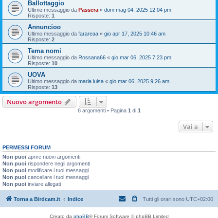
Ballottaggio
Ultimo messaggio da
Passera
«
dom mag 04, 2025 12:04 pm
Risposte:
1
Annuncioo
Ultimo messaggio da
farareaa
«
gio apr 17, 2025 10:46 am
Risposte:
2
Tema nomi
Ultimo messaggio da
Rossana66
«
gio mar 06, 2025 7:23 pm
Risposte:
10
UOVA
Ultimo messaggio da
maria luisa
«
gio mar 06, 2025 9:26 am
Risposte:
13
Nuovo argomento
8 argomenti • Pagina
1
di
1
Vai a
PERMESSI FORUM
Non puoi
aprire nuovi argomenti
Non puoi
rispondere negli argomenti
Non puoi
modificare i tuoi messaggi
Non puoi
cancellare i tuoi messaggi
Non puoi
inviare allegati
Torna a Birdcam.it
Indice
Tutti gli orari sono
UTC+02:00
Creato da
phpBB
® Forum Software © phpBB Limited