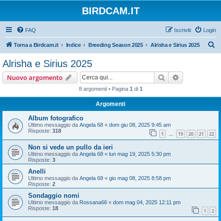
BIRDCAM.IT
FAQ
Iscriviti
Login
C
Torna a Birdcam.it
Indice
Breeding Season 2025
Alrisha e Sirius 2025
e
Alrisha e Sirius 2025
r
Cerca
Ricerca avan
Nuovo argomento
c
8 argomenti • Pagina
1
di
1
a
Argomenti
Album fotografico
Ultimo messaggio da
Angela 68
«
dom giu 08, 2025 9:45 am
Risposte:
318
1
19
20
21
22
…
Non si vede un pullo da ieri
Ultimo messaggio da
Angela 68
«
lun mag 19, 2025 5:30 pm
Risposte:
3
Anelli
Ultimo messaggio da
Angela 68
«
gio mag 08, 2025 8:58 pm
Risposte:
2
Sondaggio nomi
Ultimo messaggio da
Rossana66
«
dom mag 04, 2025 12:11 pm
Risposte:
18
1
2