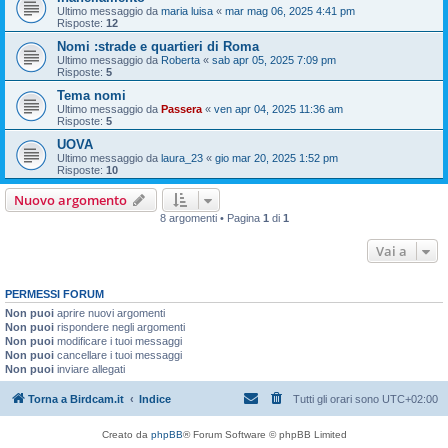
Ultimo messaggio da
maria luisa
«
mar mag 06, 2025 4:41 pm
Risposte:
12
Nomi :strade e quartieri di Roma
Ultimo messaggio da
Roberta
«
sab apr 05, 2025 7:09 pm
Risposte:
5
Tema nomi
Ultimo messaggio da
Passera
«
ven apr 04, 2025 11:36 am
Risposte:
5
UOVA
Ultimo messaggio da
laura_23
«
gio mar 20, 2025 1:52 pm
Risposte:
10
Nuovo argomento
8 argomenti • Pagina
1
di
1
Vai a
PERMESSI FORUM
Non puoi
aprire nuovi argomenti
Non puoi
rispondere negli argomenti
Non puoi
modificare i tuoi messaggi
Non puoi
cancellare i tuoi messaggi
Non puoi
inviare allegati
Torna a Birdcam.it
Indice
Tutti gli orari sono
UTC+02:00
Creato da
phpBB
® Forum Software © phpBB Limited