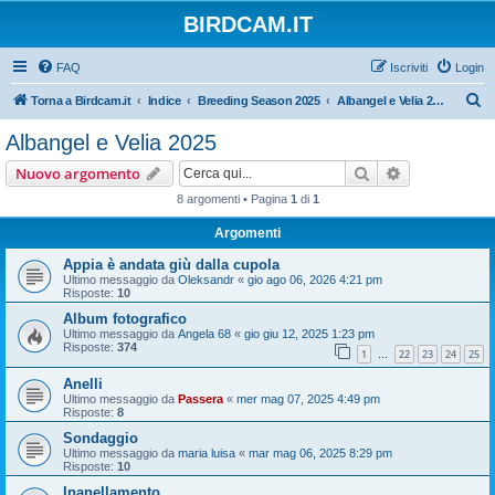
BIRDCAM.IT
FAQ
Iscriviti
Login
C
Torna a Birdcam.it
Indice
Breeding Season 2025
Albangel e Velia 2025
e
Albangel e Velia 2025
r
Cerca
Ricerca avan
Nuovo argomento
c
8 argomenti • Pagina
1
di
1
a
Argomenti
Appia è andata giù dalla cupola
Ultimo messaggio da
Oleksandr
«
gio ago 06, 2026 4:21 pm
Risposte:
10
Album fotografico
Ultimo messaggio da
Angela 68
«
gio giu 12, 2025 1:23 pm
Risposte:
374
1
22
23
24
25
…
Anelli
Ultimo messaggio da
Passera
«
mer mag 07, 2025 4:49 pm
Risposte:
8
Sondaggio
Ultimo messaggio da
maria luisa
«
mar mag 06, 2025 8:29 pm
Risposte:
10
Inanellamento