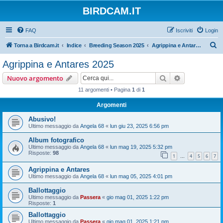
BIRDCAM.IT
FAQ
Iscriviti
Login
C
Torna a Birdcam.it
Indice
Breeding Season 2025
Agrippina e Antares 2025
e
Agrippina e Antares 2025
r
Cerca
Ricerca avan
Nuovo argomento
c
11 argomenti • Pagina
1
di
1
a
Argomenti
Abusivo!
Ultimo messaggio da
Angela 68
«
lun giu 23, 2025 6:56 pm
Album fotografico
Ultimo messaggio da
Angela 68
«
lun mag 19, 2025 5:32 pm
Risposte:
98
1
4
5
6
7
…
Agrippina e Antares
Ultimo messaggio da
Angela 68
«
lun mag 05, 2025 4:01 pm
Ballottaggio
Ultimo messaggio da
Passera
«
gio mag 01, 2025 1:22 pm
Risposte:
1
Ballottaggio
Ultimo messaggio da
Passera
«
gio mag 01, 2025 1:21 pm