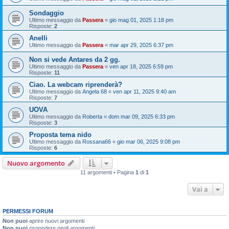
Sondaggio
Ultimo messaggio da
Passera
«
gio mag 01, 2025 1:18 pm
Risposte:
2
Anelli
Ultimo messaggio da
Passera
«
mar apr 29, 2025 6:37 pm
Non si vede Antares da 2 gg.
Ultimo messaggio da
Passera
«
ven apr 18, 2025 6:59 pm
Risposte:
11
Ciao. La webcam riprenderà?
Ultimo messaggio da
Angela 68
«
ven apr 11, 2025 9:40 am
Risposte:
7
UOVA
Ultimo messaggio da
Roberta
«
dom mar 09, 2025 6:33 pm
Risposte:
3
Proposta tema nido
Ultimo messaggio da
Rossana66
«
gio mar 06, 2025 9:08 pm
Risposte:
6
Nuovo argomento
11 argomenti • Pagina
1
di
1
Vai a
PERMESSI FORUM
Non puoi
aprire nuovi argomenti
Non puoi
rispondere negli argomenti