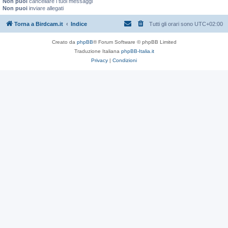
Non puoi
cancellare i tuoi messaggi
Non puoi
inviare allegati
Torna a Birdcam.it
Indice
Tutti gli orari sono
UTC+02:00
Creato da
phpBB
® Forum Software © phpBB Limited
Traduzione Italiana
phpBB-Italia.it
Privacy
|
Condizioni