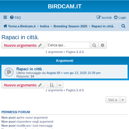
BIRDCAM.IT
FAQ
Iscriviti
Login
C
Torna a Birdcam.it
Indice
Breeding Season 2025
Rapaci in città.
e
Rapaci in città.
r
Cerca
Ricerca avan
Nuovo argomento
c
1 argomento • Pagina
1
di
1
a
Argomenti
Rapaci in città
Ultimo messaggio da
Angela 68
«
ven giu 13, 2025 10:39 pm
Risposte:
14
Nuovo argomento
1 argomento • Pagina
1
di
1
Vai a
PERMESSI FORUM
Non puoi
aprire nuovi argomenti
Non puoi
rispondere negli argomenti
Non puoi
modificare i tuoi messaggi