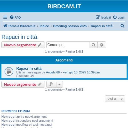
BIRDCAM.IT
FAQ
Iscriviti
Login
C
Torna a Birdcam.it
Indice
Breeding Season 2025
Rapaci in città.
e
Rapaci in città.
r
Cerca
Ricerca avan
Nuovo argomento
c
1 argomento • Pagina
1
di
1
a
Argomenti
Rapaci in città
Ultimo messaggio da
Angela 68
«
ven giu 13, 2025 10:39 pm
Risposte:
14
Nuovo argomento
1 argomento • Pagina
1
di
1
Vai a
PERMESSI FORUM
Non puoi
aprire nuovi argomenti
Non puoi
rispondere negli argomenti
Non puoi
modificare i tuoi messaggi