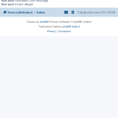
Non puoi
cancellare i tuoi messaggi
Non puoi
inviare allegati
Torna a Birdcam.it
Indice
Tutti gli orari sono
UTC+02:00
Creato da
phpBB
® Forum Software © phpBB Limited
Traduzione Italiana
phpBB-Italia.it
Privacy
|
Condizioni