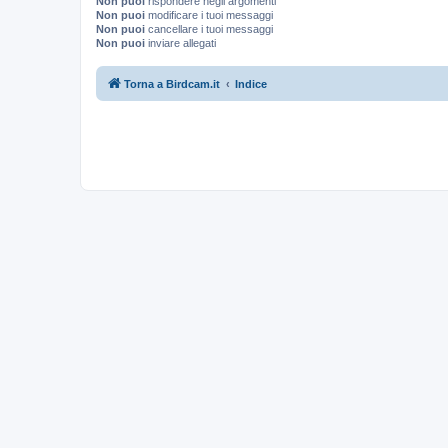
Non puoi
rispondere negli argomenti
Non puoi
modificare i tuoi messaggi
Non puoi
cancellare i tuoi messaggi
Non puoi
inviare allegati
Torna a Birdcam.it
Indice