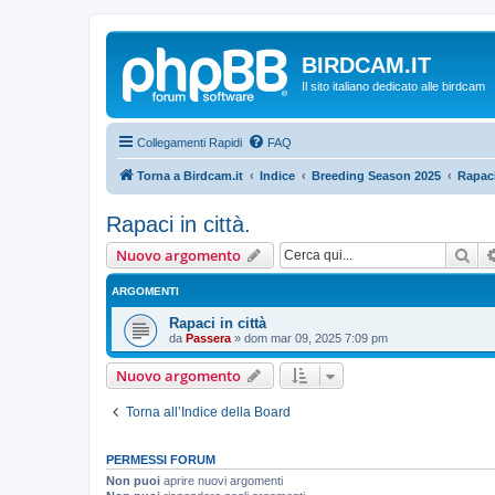
BIRDCAM.IT
Il sito italiano dedicato alle birdcam
Collegamenti Rapidi
FAQ
Torna a Birdcam.it
Indice
Breeding Season 2025
Rapaci
Rapaci in città.
Cer
Nuovo argomento
ARGOMENTI
Rapaci in città
da
Passera
»
dom mar 09, 2025 7:09 pm
Nuovo argomento
Torna all’Indice della Board
PERMESSI FORUM
Non puoi
aprire nuovi argomenti