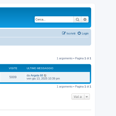
Cerca
Ricerca avanzata
Iscriviti
Login
1 argomento • Pagina
1
di
1
VISITE
ULTIMO MESSAGGIO
U
da
Angela 68
V
5009
l
ven giu 13, 2025 10:39 pm
t
i
i
1 argomento • Pagina
1
di
1
m
s
o
m
Vai a
i
e
s
s
t
a
g
e
g
i