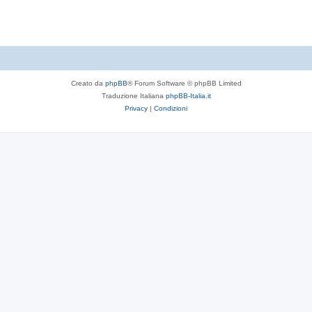
t
e
Creato da
phpBB
® Forum Software © phpBB Limited
Traduzione Italiana
phpBB-Italia.it
Privacy
|
Condizioni