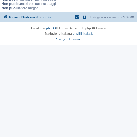
Non puoi
cancellare i tuoi messaggi
Non puoi
inviare allegati
Torna a Birdcam.it
Indice
Tutti gli orari sono
UTC+02:00
Creato da
phpBB
® Forum Software © phpBB Limited
Traduzione Italiana
phpBB-Italia.it
Privacy
|
Condizioni