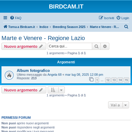
BIRDCAM.IT
FAQ
Iscriviti
Login
C
Torna a Birdcam.it
Indice
Breeding Season 2025
Marte e Venere - Regione Lazio
e
Marte e Venere - Regione Lazio
r
Cerca
Ricerca avan
Nuovo argomento
c
1 argomento • Pagina
1
di
1
a
Argomenti
Album fotografico
Ultimo messaggio da
Angela 68
«
mar lug 08, 2025 12:08 pm
Risposte:
213
1
12
13
14
15
…
Nuovo argomento
1 argomento • Pagina
1
di
1
Vai a
PERMESSI FORUM
Non puoi
aprire nuovi argomenti
Non puoi
rispondere negli argomenti
Non puoi
modificare i tuoi messaggi