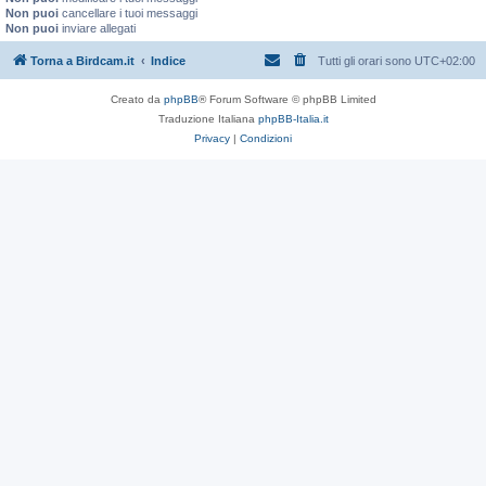
Non puoi
cancellare i tuoi messaggi
Non puoi
inviare allegati
Torna a Birdcam.it
Indice
Tutti gli orari sono
UTC+02:00
Creato da
phpBB
® Forum Software © phpBB Limited
Traduzione Italiana
phpBB-Italia.it
Privacy
|
Condizioni