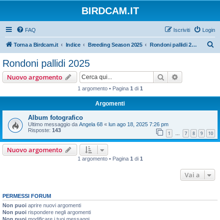
BIRDCAM.IT
FAQ
Iscriviti
Login
C
Torna a Birdcam.it
Indice
Breeding Season 2025
Rondoni pallidi 2025
e
Rondoni pallidi 2025
r
Cerca
Ricerca avan
Nuovo argomento
c
1 argomento • Pagina
1
di
1
a
Argomenti
Album fotografico
Ultimo messaggio da
Angela 68
«
lun ago 18, 2025 7:26 pm
Risposte:
143
1
7
8
9
10
…
Nuovo argomento
1 argomento • Pagina
1
di
1
Vai a
PERMESSI FORUM
Non puoi
aprire nuovi argomenti
Non puoi
rispondere negli argomenti
Non puoi
modificare i tuoi messaggi