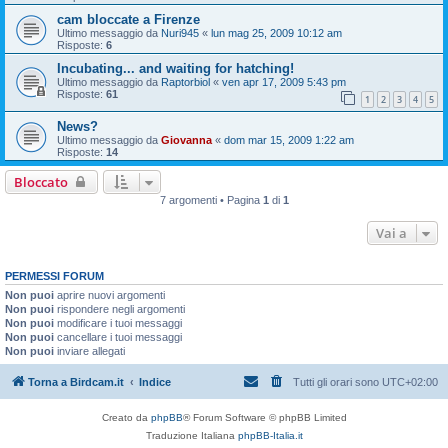
cam bloccate a Firenze
Ultimo messaggio da
Nuri945
«
lun mag 25, 2009 10:12 am
Risposte:
6
Incubating... and waiting for hatching!
Ultimo messaggio da
Raptorbiol
«
ven apr 17, 2009 5:43 pm
Risposte:
61
1
2
3
4
5
News?
Ultimo messaggio da
Giovanna
«
dom mar 15, 2009 1:22 am
Risposte:
14
Bloccato
7 argomenti • Pagina
1
di
1
Vai a
PERMESSI FORUM
Non puoi
aprire nuovi argomenti
Non puoi
rispondere negli argomenti
Non puoi
modificare i tuoi messaggi
Non puoi
cancellare i tuoi messaggi
Non puoi
inviare allegati
Torna a Birdcam.it
Indice
Tutti gli orari sono
UTC+02:00
Creato da
phpBB
® Forum Software © phpBB Limited
Traduzione Italiana
phpBB-Italia.it