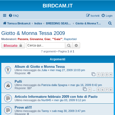
BIRDCAM.IT
FAQ
Iscriviti
Login
C
Torna a Birdcam.it
Indice
BREEDING SEASON 2009
Giotto & Monna Tessa 2009
e
Giotto & Monna Tessa 2009
r
Moderatori:
Passera
,
Giovanna
,
Giac
,
°°Gaia°°
,
Raptorbiol
c
Cerca
Ricerca avanzata
Bloccato
a
7 argomenti • Pagina
1
di
1
Argomenti
Album di Giotto e Monna Tessa
Ultimo messaggio da
Julia
«
mer mag 27, 2009 10:03 pm
Risposte:
49
1
2
3
4
Pulli
Ultimo messaggio da
Patrizia dalla Spagna
«
mar giu 16, 2009 8:42 pm
Risposte:
117
1
5
6
7
8
…
Articolo Informatore febbraio 2009 con foto di Paolo
Ultimo messaggio da
Nuri945
«
mer giu 03, 2009 9:12 pm
Prove ali!!!
Ultimo messaggio da
Tanny
«
sab mag 30, 2009 3:47 pm
Risposte:
8