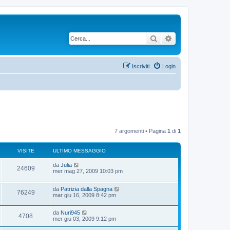
Cerca
Ricerca avanzata
Iscriviti
Login
7 argomenti • Pagina
1
di
1
VISITE
ULTIMO MESSAGGIO
U
da
Julia
V
24609
l
mer mag 27, 2009 10:03 pm
t
i
i
U
da
Patrizia dalla Spagna
m
V
76249
s
l
mar giu 16, 2009 8:42 pm
o
t
m
i
i
i
e
U
da
Nuri945
m
s
V
4708
s
l
mer giu 03, 2009 9:12 pm
o
s
t
t
m
a
i