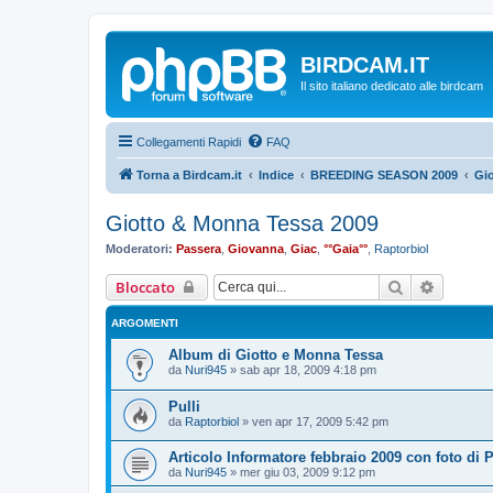
BIRDCAM.IT
Il sito italiano dedicato alle birdcam
Collegamenti Rapidi
FAQ
Torna a Birdcam.it
Indice
BREEDING SEASON 2009
Gi
Giotto & Monna Tessa 2009
Moderatori:
Passera
,
Giovanna
,
Giac
,
°°Gaia°°
,
Raptorbiol
Cerca
Ricerca
Bloccato
ARGOMENTI
Album di Giotto e Monna Tessa
da
Nuri945
»
sab apr 18, 2009 4:18 pm
Pulli
da
Raptorbiol
»
ven apr 17, 2009 5:42 pm
Articolo Informatore febbraio 2009 con foto di 
da
Nuri945
»
mer giu 03, 2009 9:12 pm