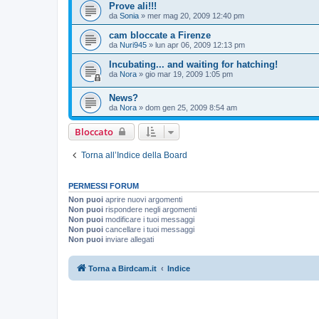
Prove ali!!!
da
Sonia
»
mer mag 20, 2009 12:40 pm
cam bloccate a Firenze
da
Nuri945
»
lun apr 06, 2009 12:13 pm
Incubating... and waiting for hatching!
da
Nora
»
gio mar 19, 2009 1:05 pm
News?
da
Nora
»
dom gen 25, 2009 8:54 am
Bloccato
Torna all’Indice della Board
PERMESSI FORUM
Non puoi
aprire nuovi argomenti
Non puoi
rispondere negli argomenti
Non puoi
modificare i tuoi messaggi
Non puoi
cancellare i tuoi messaggi
Non puoi
inviare allegati
Torna a Birdcam.it
Indice