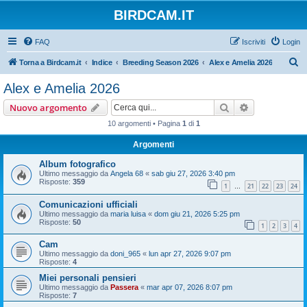
BIRDCAM.IT
FAQ
Iscriviti
Login
C
Torna a Birdcam.it
Indice
Breeding Season 2026
Alex e Amelia 2026
e
Alex e Amelia 2026
r
Cerca
Ricerca avan
Nuovo argomento
c
10 argomenti • Pagina
1
di
1
a
Argomenti
Album fotografico
Ultimo messaggio da
Angela 68
«
sab giu 27, 2026 3:40 pm
Risposte:
359
1
21
22
23
24
…
Comunicazioni ufficiali
Ultimo messaggio da
maria luisa
«
dom giu 21, 2026 5:25 pm
Risposte:
50
1
2
3
4
Cam
Ultimo messaggio da
doni_965
«
lun apr 27, 2026 9:07 pm
Risposte:
4
Miei personali pensieri
Ultimo messaggio da
Passera
«
mar apr 07, 2026 8:07 pm
Risposte:
7