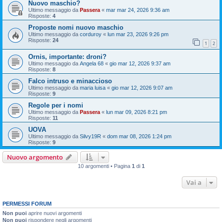
Nuovo maschio?
Ultimo messaggio da
Passera
«
mar mar 24, 2026 9:36 am
Risposte:
4
Proposte nomi nuovo maschio
Ultimo messaggio da
corduroy
«
lun mar 23, 2026 9:26 pm
Risposte:
24
1
2
Ornis, importante: droni?
Ultimo messaggio da
Angela 68
«
gio mar 12, 2026 9:37 am
Risposte:
8
Falco intruso e minaccioso
Ultimo messaggio da
maria luisa
«
gio mar 12, 2026 9:07 am
Risposte:
9
Regole per i nomi
Ultimo messaggio da
Passera
«
lun mar 09, 2026 8:21 pm
Risposte:
11
UOVA
Ultimo messaggio da
Silvy19R
«
dom mar 08, 2026 1:24 pm
Risposte:
9
Nuovo argomento
10 argomenti • Pagina
1
di
1
Vai a
PERMESSI FORUM
Non puoi
aprire nuovi argomenti
Non puoi
rispondere negli argomenti