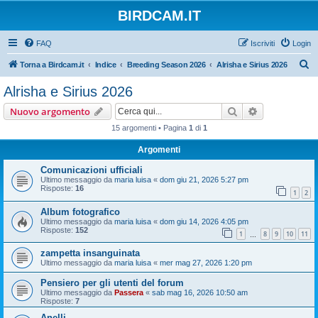
BIRDCAM.IT
FAQ
Iscriviti
Login
C
Torna a Birdcam.it
Indice
Breeding Season 2026
Alrisha e Sirius 2026
e
Alrisha e Sirius 2026
r
Cerca
Ricerca avan
Nuovo argomento
c
15 argomenti • Pagina
1
di
1
a
Argomenti
Comunicazioni ufficiali
Ultimo messaggio da
maria luisa
«
dom giu 21, 2026 5:27 pm
Risposte:
16
1
2
Album fotografico
Ultimo messaggio da
maria luisa
«
dom giu 14, 2026 4:05 pm
Risposte:
152
1
8
9
10
11
…
zampetta insanguinata
Ultimo messaggio da
maria luisa
«
mer mag 27, 2026 1:20 pm
Pensiero per gli utenti del forum
Ultimo messaggio da
Passera
«
sab mag 16, 2026 10:50 am
Risposte:
7
Anelli