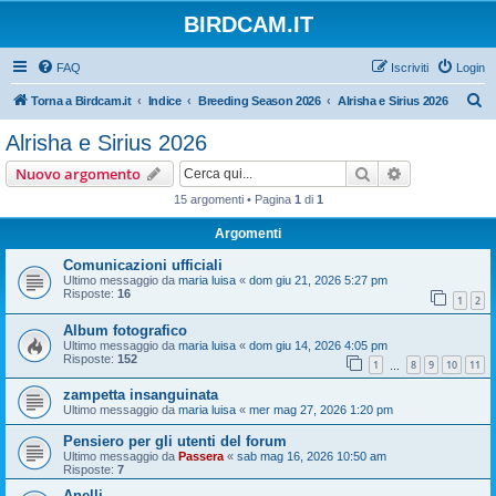
BIRDCAM.IT
FAQ
Iscriviti
Login
C
Torna a Birdcam.it
Indice
Breeding Season 2026
Alrisha e Sirius 2026
e
Alrisha e Sirius 2026
r
Cerca
Ricerca avan
Nuovo argomento
c
15 argomenti • Pagina
1
di
1
a
Argomenti
Comunicazioni ufficiali
Ultimo messaggio da
maria luisa
«
dom giu 21, 2026 5:27 pm
Risposte:
16
1
2
Album fotografico
Ultimo messaggio da
maria luisa
«
dom giu 14, 2026 4:05 pm
Risposte:
152
1
8
9
10
11
…
zampetta insanguinata
Ultimo messaggio da
maria luisa
«
mer mag 27, 2026 1:20 pm
Pensiero per gli utenti del forum
Ultimo messaggio da
Passera
«
sab mag 16, 2026 10:50 am
Risposte:
7
Anelli