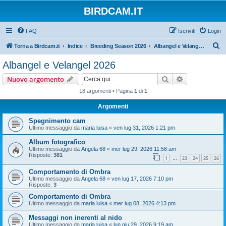
BIRDCAM.IT
FAQ
Iscriviti
Login
C
Torna a Birdcam.it
Indice
Breeding Season 2026
Albangel e Velangel 2026
e
Albangel e Velangel 2026
r
Cerca
Ricerca avan
Nuovo argomento
c
18 argomenti • Pagina
1
di
1
a
Argomenti
Spegnimento cam
Ultimo messaggio da
maria luisa
«
ven lug 31, 2026 1:21 pm
Album fotografico
Ultimo messaggio da
Angela 68
«
mer lug 29, 2026 11:58 am
Risposte:
381
1
23
24
25
26
…
Comportamento di Ombra
Ultimo messaggio da
Angela 68
«
ven lug 17, 2026 7:10 pm
Risposte:
3
Comportamento di Ombra
Ultimo messaggio da
maria luisa
«
mer lug 08, 2026 4:13 pm
Messaggi non inerenti al nido
Ultimo messaggio da
maria luisa
«
lun giu 29, 2026 9:19 am