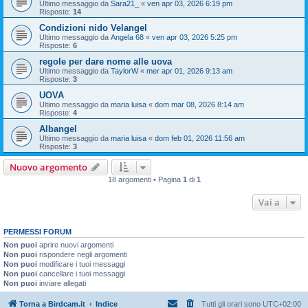
Ultimo messaggio da
Sara21_
«
ven apr 03, 2026 6:19 pm
Risposte:
14
Condizioni nido Velangel
Ultimo messaggio da
Angela 68
«
ven apr 03, 2026 5:25 pm
Risposte:
6
regole per dare nome alle uova
Ultimo messaggio da
TaylorW
«
mer apr 01, 2026 9:13 am
Risposte:
3
UOVA
Ultimo messaggio da
maria luisa
«
dom mar 08, 2026 8:14 am
Risposte:
4
Albangel
Ultimo messaggio da
maria luisa
«
dom feb 01, 2026 11:56 am
Risposte:
3
Nuovo argomento
18 argomenti • Pagina
1
di
1
Vai a
PERMESSI FORUM
Non puoi
aprire nuovi argomenti
Non puoi
rispondere negli argomenti
Non puoi
modificare i tuoi messaggi
Non puoi
cancellare i tuoi messaggi
Non puoi
inviare allegati
Torna a Birdcam.it
Indice
Tutti gli orari sono
UTC+02:00