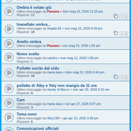
Ombra è volato giù
Ultimo messaggio da
Passera
«
dom mag 24, 2026 12:25 pm
Risposte:
17
1
2
Inanellato ombra...
Ultimo messaggio da
Angela 68
«
ven mag 15, 2026 6:09 pm
Risposte:
18
1
2
Anello ombra
Ultimo messaggio da
Passera
«
ven mag 15, 2026 1:55 pm
Nome scelto
Ultimo messaggio da
sandra
«
mar mag 12, 2026 1:08 pm
Risposte:
1
Pulletto uscito dal nido
Ultimo messaggio da
maria luisa
«
dom mag 10, 2026 4:44 pm
Risposte:
16
1
2
pulletto di Alby e Vely non mangia da 11 ore
Ultimo messaggio da
Sandy di Marco
«
mer apr 29, 2026 8:22 am
Risposte:
8
Cam
Ultimo messaggio da
maria luisa
«
lun apr 27, 2026 6:07 pm
Risposte:
3
Tema nomi
Ultimo messaggio da
Silvy19R
«
gio apr 16, 2026 3:38 pm
Risposte:
6
Comunicazioni ufficiali