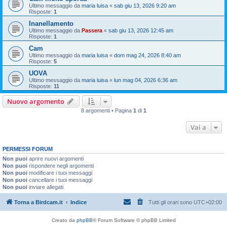
Ultimo messaggio da
maria luisa
«
sab giu 13, 2026 9:20 am
Risposte:
1
Inanellamento
Ultimo messaggio da
Passera
«
sab giu 13, 2026 12:45 am
Risposte:
1
Cam
Ultimo messaggio da
maria luisa
«
dom mag 24, 2026 8:40 am
Risposte:
5
UOVA
Ultimo messaggio da
maria luisa
«
lun mag 04, 2026 6:36 am
Risposte:
11
Nuovo argomento
8 argomenti • Pagina
1
di
1
Vai a
PERMESSI FORUM
Non puoi
aprire nuovi argomenti
Non puoi
rispondere negli argomenti
Non puoi
modificare i tuoi messaggi
Non puoi
cancellare i tuoi messaggi
Non puoi
inviare allegati
Torna a Birdcam.it
Indice
Tutti gli orari sono
UTC+02:00
Creato da
phpBB
® Forum Software © phpBB Limited