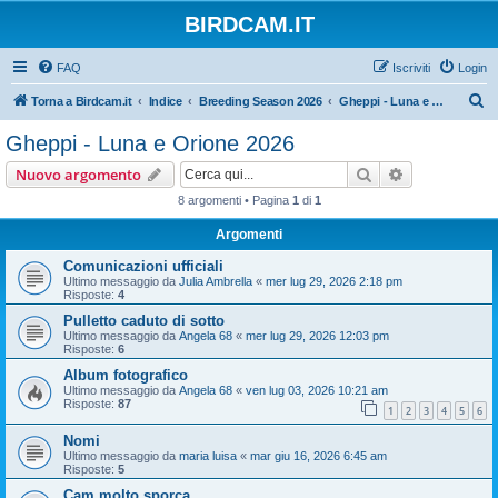
BIRDCAM.IT
FAQ
Iscriviti
Login
C
Torna a Birdcam.it
Indice
Breeding Season 2026
Gheppi - Luna e Orione 2026
e
Gheppi - Luna e Orione 2026
r
Cerca
Ricerca avan
Nuovo argomento
c
8 argomenti • Pagina
1
di
1
a
Argomenti
Comunicazioni ufficiali
Ultimo messaggio da
Julia Ambrella
«
mer lug 29, 2026 2:18 pm
Risposte:
4
Pulletto caduto di sotto
Ultimo messaggio da
Angela 68
«
mer lug 29, 2026 12:03 pm
Risposte:
6
Album fotografico
Ultimo messaggio da
Angela 68
«
ven lug 03, 2026 10:21 am
Risposte:
87
1
2
3
4
5
6
Nomi
Ultimo messaggio da
maria luisa
«
mar giu 16, 2026 6:45 am
Risposte:
5
Cam molto sporca