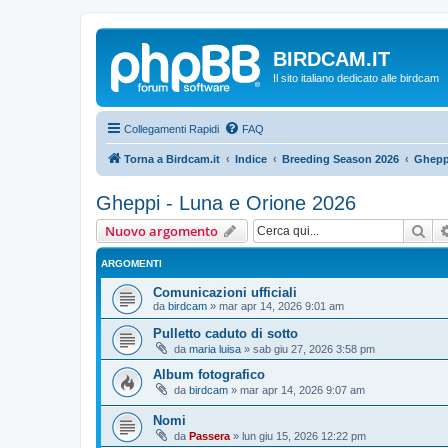
BIRDCAM.IT
Il sito italiano dedicato alle birdcam
Collegamenti Rapidi
FAQ
Torna a Birdcam.it
Indice
Breeding Season 2026
Gheppi
Gheppi - Luna e Orione 2026
Cer
Nuovo argomento
ARGOMENTI
Comunicazioni ufficiali
da
birdcam
»
mar apr 14, 2026 9:01 am
Pulletto caduto di sotto
da
maria luisa
»
sab giu 27, 2026 3:58 pm
Album fotografico
da
birdcam
»
mar apr 14, 2026 9:07 am
Nomi
da
Passera
»
lun giu 15, 2026 12:22 pm