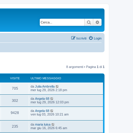
Cerca
Ricerca avanzata
Iscriviti
Login
8 argomenti • Pagina
1
di
1
VISITE
ULTIMO MESSAGGIO
U
da
Julia Ambrella
V
705
l
mer lug 29, 2026 2:18 pm
t
i
i
U
da
Angela 68
V
302
m
l
mer lug 29, 2026 12:03 pm
s
o
t
m
i
i
U
da
Angela 68
i
e
V
9428
m
l
ven lug 03, 2026 10:21 am
s
s
o
t
s
t
m
i
i
a
i
e
U
da
maria luisa
m
g
V
235
e
s
s
l
mar giu 16, 2026 6:45 am
o
g
s
t
t
m
i