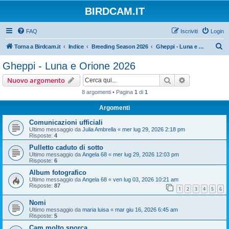
BIRDCAM.IT
FAQ
Iscriviti
Login
C
Torna a Birdcam.it
Indice
Breeding Season 2026
Gheppi - Luna e Orione 2026
e
Gheppi - Luna e Orione 2026
r
Cerca
Ricerca avan
Nuovo argomento
c
8 argomenti • Pagina
1
di
1
a
Argomenti
Comunicazioni ufficiali
Ultimo messaggio da
Julia Ambrella
«
mer lug 29, 2026 2:18 pm
Risposte:
4
Pulletto caduto di sotto
Ultimo messaggio da
Angela 68
«
mer lug 29, 2026 12:03 pm
Risposte:
6
Album fotografico
Ultimo messaggio da
Angela 68
«
ven lug 03, 2026 10:21 am
Risposte:
87
1
2
3
4
5
6
Nomi
Ultimo messaggio da
maria luisa
«
mar giu 16, 2026 6:45 am
Risposte:
5
Cam molto sporca