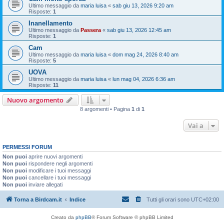
Ultimo messaggio da
maria luisa
«
sab giu 13, 2026 9:20 am
Risposte:
1
Inanellamento
Ultimo messaggio da
Passera
«
sab giu 13, 2026 12:45 am
Risposte:
1
Cam
Ultimo messaggio da
maria luisa
«
dom mag 24, 2026 8:40 am
Risposte:
5
UOVA
Ultimo messaggio da
maria luisa
«
lun mag 04, 2026 6:36 am
Risposte:
11
Nuovo argomento
8 argomenti • Pagina
1
di
1
Vai a
PERMESSI FORUM
Non puoi
aprire nuovi argomenti
Non puoi
rispondere negli argomenti
Non puoi
modificare i tuoi messaggi
Non puoi
cancellare i tuoi messaggi
Non puoi
inviare allegati
Torna a Birdcam.it
Indice
Tutti gli orari sono
UTC+02:00
Creato da
phpBB
® Forum Software © phpBB Limited