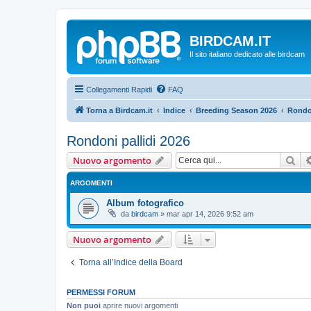
BIRDCAM.IT
Il sito italiano dedicato alle birdcam
Collegamenti Rapidi
FAQ
Torna a Birdcam.it
Indice
Breeding Season 2026
Rondon
Rondoni pallidi 2026
Cer
Nuovo argomento
ARGOMENTI
Album fotografico
da
birdcam
»
mar apr 14, 2026 9:52 am
Nuovo argomento
Torna all’Indice della Board
PERMESSI FORUM
Non puoi
aprire nuovi argomenti