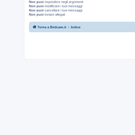
Non puoi
rispondere negli argomenti
Non puoi
modificare i tuoi messaggi
Non puoi
cancellare i tuoi messaggi
Non puoi
inviare allegati
Torna a Birdcam.it
Indice