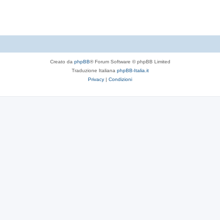
t
e
Creato da
phpBB
® Forum Software © phpBB Limited
Traduzione Italiana
phpBB-Italia.it
Privacy
|
Condizioni